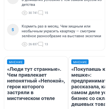
детства
30 741
15
Кормить раз в месяц. Чем хищным или
5
необычным украсить квартиру — смотрим
зелёное разнообразие на выставке экзотики
26 837
13
МНЕНИЕ
МНЕНИЕ
«Люди тут странные».
«Покупаешь ко
Чем привлекает
мешке»:
непонятный «Непокой»,
предпринимат
герои которого
рассказала, как
застряли в
самом деле ус
мистическом отеле
бизнес со скл
дешевых това