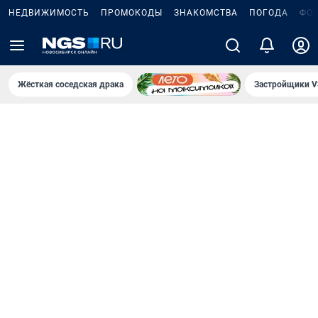
НЕДВИЖИМОСТЬ
ПРОМОКОДЫ
ЗНАКОМСТВА
ПОГОДА
ФО
Жёсткая соседская драка
Застройщики V