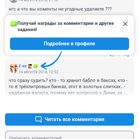
нгс а что вы коменты не угодные удаляете ???
+2
–0
Получай награды за комментарии и другие 
задания!
Гость
14 августа 2018, 17:07
Подробнее в профиле
что он сделал не так? в чём криминал?
+1
–0
Z-яя
14 августа 2018, 12:52
что сразу судить? кто - то хранит бабло в баксах, кто - 
то в трёхлитровых банках, этот в золотых слитках...- 
надёжная валюта, почему нет вопросов к Диме, за 
чей счёт уточки в озере под окном?
+5
–0
Читать все комментарии