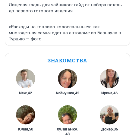
Лицевая гладь для чайников: гайд от набора петель
до первого готового изделия
«Расходы на топливо колоссальные»: как
многодетная семья едет на автодоме из Барнаула в
Турцию — фото
ЗНАКОМСТВА
New
,
42
Алёнушка
,
42
Ирина
,
46
Юлия
,
50
ХуЛиГаНкА
,
Докер
,
36
43