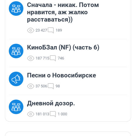
Сначала - никак. Потом
нравится, аж жалко
расставаться))
23 427
189
КиноБЗал (NF) (часть 6)
187 715
746
Песни о Новосибирске
37 506
98
Дневной дозор.
181 013
1 000