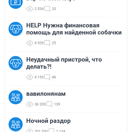
2 534
20
HELP Нужна финансовая
помощь для найденной собачки
4 529
25
Неудачный пристрой, что
делать?!
4 155
46
вавилонянам
36 200
139
Ночной раздор
201 530
1 124