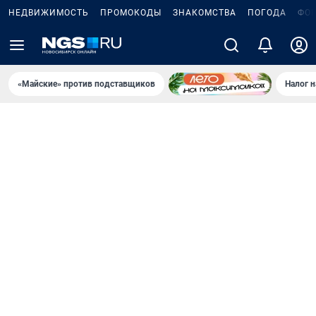
НЕДВИЖИМОСТЬ
ПРОМОКОДЫ
ЗНАКОМСТВА
ПОГОДА
ФО
«Майские» против подставщиков
Налог 