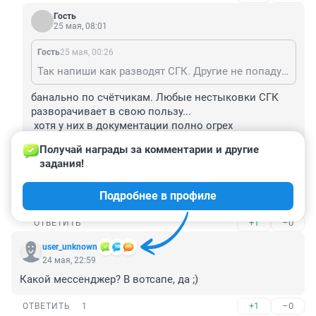
Гость
25 мая, 08:01
Гость
25 мая, 00:26
Так напиши как разводят СГК. Другие не попадутся.
банально по счётчикам. Любые нестыковки СГК 
разворачивает в свою пользу...

 хотя у них в документации полно огрех 
(поддельные документы у них это норма)

Получай награды за комментарии и другие 
 у меня 3 счетчика в квартире . и СГК при поломке 1 
задания!
счетчика считают все 3 счетчика "поломанными". 
СГК считает, что ради 200-300р я ведром буду 
Подробнее в профиле
горячую воду с кухни в ванну таскать!
+1
–0
ОТВЕТИТЬ
user_unknown
24 мая, 22:59
Какой мессенджер? В вотсапе, да ;)
+1
–0
ОТВЕТИТЬ
1