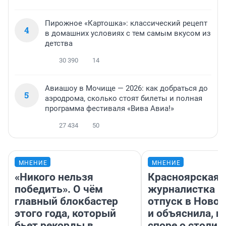
Пирожное «Картошка»: классический рецепт
4
в домашних условиях с тем самым вкусом из
детства
30 390
14
Авиашоу в Мочище — 2026: как добраться до
5
аэродрома, сколько стоят билеты и полная
программа фестиваля «Вива Авиа!»
27 434
50
МНЕНИЕ
МНЕНИЕ
«Никого нельзя
Красноярская
победить». О чём
журналистка п
главный блокбастер
отпуск в Ново
этого года, который
и объяснила, п
бьет рекорды в
споре о столиц