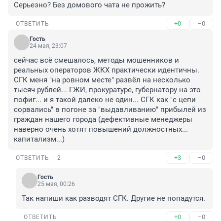
Серьезно? Без домового чата не прожить?
+0
–0
ОТВЕТИТЬ
Гость
24 мая, 23:07
сейчас всё смешалось, методы мошенников и 
реальных операторов ЖКХ практически идентичны. 
СГК меня "на ровном месте" развёл на несколько 
тысяч рублей... ГЖИ, прокуратуре, губернатору на это 
пофиг... и я такой далеко не один... СГК как "с цепи 
сорвались" в погоне за "выдавливанию" прибылей из 
граждан нашего города (дефективные менеджеры 
наверно очень хотят повышений должностных... 
капитализм...)
+3
–0
ОТВЕТИТЬ
2
Гость
25 мая, 00:26
Так напиши как разводят СГК. Другие не попадутся.
+0
–0
ОТВЕТИТЬ