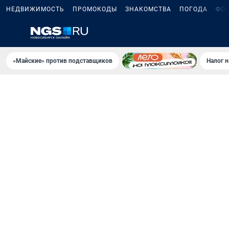
НЕДВИЖИМОСТЬ
ПРОМОКОДЫ
ЗНАКОМСТВА
ПОГОДА
ФО
«Майские» против подставщиков
Налог 