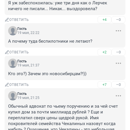
Я уж забеспокоилась: уже три дня как о Лерчек 
ничего не писали... Никак... выздоровела?
+4
–0
ОТВЕТИТЬ
Гость
19 мая, 22:22
А почему туда беспилотники не летают?
+2
–0
ОТВЕТИТЬ
Гость
19 мая, 21:37
Кто это?) Зачем это новосибирцам?!))
+7
–0
ОТВЕТИТЬ
Гость
19 мая, 21:25
Обычный адвокат по чьему поручению и за чей счет 
купил дом за почти миллиард рублей ? Еще и 
переплатил сверх цены щедрой рукой. Имя 
покровителей семейства Чекалиных назовут когда 
нибудь ? Ощущение, что Чекалины - это небольшая 