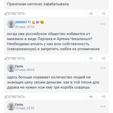
Прачечная неплохо зарабатывала
+2
–0
ОТВЕТИТЬ
284060111
20 мая, 10:10
когда уже российское общество избавится от 
миазмов в виде Лерчека и Артема Чекалиных?

Необходимо изъять у них всю собственность 
(наворованную) и запретить любое их упоминание
+1
–0
ОТВЕТИТЬ
Гость
20 мая, 06:04
здесь больше поражает количество людей не 
знающих цену своим деньгам. как в той песне для 
дурака не нужен нож ему три короба соврешь
+0
–0
ОТВЕТИТЬ
Гость
19 мая, 22:33