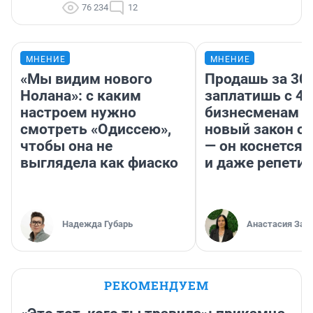
76 234
12
МНЕНИЕ
МНЕНИЕ
«Мы видим нового
Продашь за 300
Нолана»: с каким
заплатишь с 40
настроем нужно
бизнесменам г
смотреть «Одиссею»,
новый закон о 
чтобы она не
— он коснется 
выглядела как фиаско
и даже репети
Надежда Губарь
Анастасия Зав
РЕКОМЕНДУЕМ