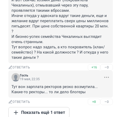
И вот сейчас хозяин денег (покровитель 
Чекалиных), отмывавший через эту пару, 
проявляется такими вбросами.

Иначе откуда у адвоката вдруг такие деньги, еще и 
желание вдруг переплатить сверх цены миллионов 
пятьдесят. При цене собственной квартиры 20 млн. 
?

И бизнес-успех семейства Чекалиных выглядит 
очень странным.

Тут вопрос надо задать, а кто покровитель (клан/
семейство) ? На какой должности ? И откуда у него 
такие деньги ?
+16
–0
ОТВЕТИТЬ
Гость
19 мая, 22:35
Тут вон зарплата ректоров резко возмутила... 
Какие-то ректоры... то ли дело блогеры
+8
–0
ОТВЕТИТЬ
Показать ещё 1 ответ