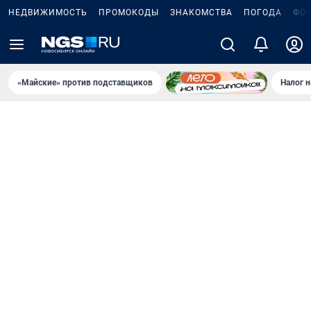
НЕДВИЖИМОСТЬ
ПРОМОКОДЫ
ЗНАКОМСТВА
ПОГОДА
ФО
«Майские» против подставщиков
Налог 