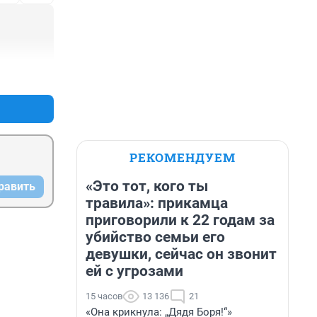
+0
–0
РЕКОМЕНДУЕМ
«Это тот, кого ты
равить
травила»: прикамца
приговорили к 22 годам за
убийство семьи его
девушки, сейчас он звонит
ей с угрозами
15 часов
13 136
21
«Она крикнула: „Дядя Боря!“»