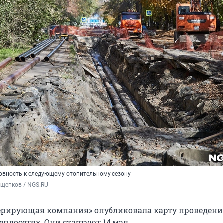
товность к следующему отопительному сезону
Ощепков / NGS.RU
ерирующая компания» опубликовала карту проведени
плосетях. Они стартуют 14 мая.