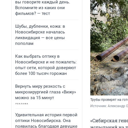
вы говорите каждый день.
Вспомните из каких они
фильмов? — тест
Шубы, дубленки, кожа: в
Новосибирске началась
ликвидация — все цены
пополам
Как выбрать оптику в
Новосибирске и не пожалеть:
опыт сети, которой доверяют
более 100 тысяч горожан
Вернуть миру резкость с
микрохирургией глаза «Вижу»
можно за 15 минут
Трубы проверят на го
Источник: 
Александр 
Удивительная история первой
«Сибирская ген
оптики Новосибирска. Она
появилась благодаря девушке
испытаний на те