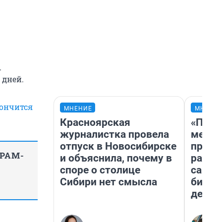
.
 дней.
ончится
МНЕНИЕ
МНЕНИ
Красноярская
«Поку
журналистка провела
мешке
отпуск в Новосибирске
предп
ГРАМ-
и объяснила, почему в
расска
споре о столице
самом
Сибири нет смысла
бизне
дешев