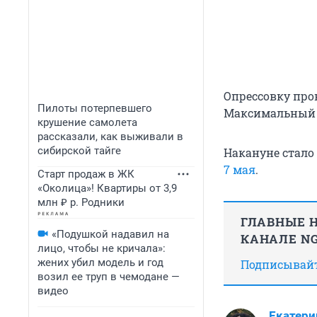
Опрессовку прове
Пилоты потерпевшего
Максимальный с
крушение самолета
рассказали, как выживали в
сибирской тайге
Накануне стало
7 мая
.
Старт продаж в ЖК
«Околица»! Квартиры от 3,9
млн ₽ р. Родники
ГЛАВНЫЕ Н
«Подушкой надавил на
КАНАЛЕ NG
лицо, чтобы не кричала»:
жених убил модель и год
Подписывайте
возил ее труп в чемодане —
видео
Екатери