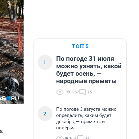
ТОП 5
По погоде 31 июля
1
можно узнать, какой
будет осень, —
народные приметы
158 367
15
По погоде 3 августа можно
2
определить, каким будет
декабрь, — приметы и
поверья
я
86 851
11