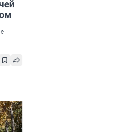
чей
дом
ле