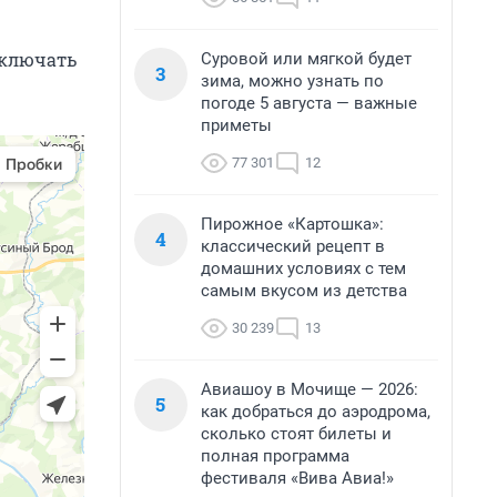
тключать
Суровой или мягкой будет
3
зима, можно узнать по
погоде 5 августа — важные
приметы
77 301
12
Пирожное «Картошка»:
4
классический рецепт в
домашних условиях с тем
самым вкусом из детства
30 239
13
Авиашоу в Мочище — 2026:
5
как добраться до аэродрома,
сколько стоят билеты и
полная программа
фестиваля «Вива Авиа!»