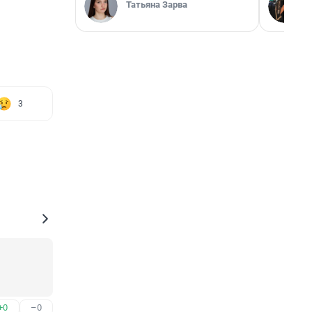
Татьяна Зарва
3
+0
–0