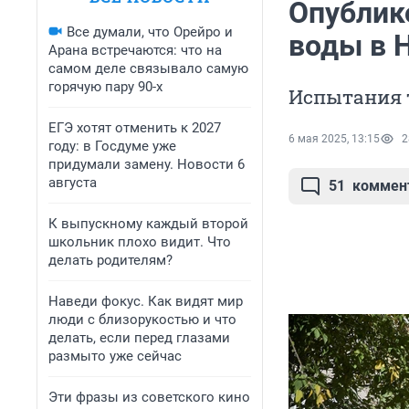
Опублик
Все думали, что Орейро и
воды в 
Арана встречаются: что на
самом деле связывало самую
горячую пару 90-х
Испытания 
ЕГЭ хотят отменить к 2027
6 мая 2025, 13:15
2
году: в Госдуме уже
придумали замену. Новости 6
августа
51
коммен
К выпускному каждый второй
школьник плохо видит. Что
делать родителям?
Наведи фокус. Как видят мир
люди с близорукостью и что
делать, если перед глазами
размыто уже сейчас
Эти фразы из советского кино