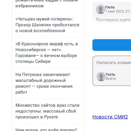
романтичные кадры с новым
избранником
Гость
7 мая 2025, 01
«Четырех мужей потеряла»:
Постирала куртк
Прохор Шаляпин проболтался
о новой возлюбленной
«В Красноярске жираф есть, в
Новосибирске — нет».
Горожане— о вечном выборе
столицы Сибири
На Петухова заканчивают
Гость
Войти
масштабный дорожный
ремонт — сроки окончания
работ
Множество сайтов враз стали
недоступны: массовый сбой
Новости СМИ2
произошел в Рунете
Нам врали, что кофе вреден?