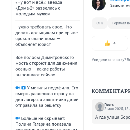
«Ну вот и всё»: звезда
Заместител
«Дома-2» развелась с
молодым мужем
СГК
Горячая в
Нужно требовать свое. Что
делать дольщикам при срыве
сроков сдачи дома —
4
объясняет юрист
Все полосы Димитровского
Увидели опечатку? В
моста откроют для движения
осенью — какие работы
выполняют сейчас
У могилы педофила. Его
КОММЕНТАР
смерть разделила страну на
два лагеря, а защитника детей
Гость
отправила за решетку
8 мая 2025, 18
А где улица Бор
Больше не скрывает:
Полина Гагарина показала