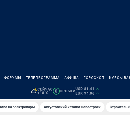
ФОРУМЫ
ТЕЛЕПРОГРАММА
АФИША
ГОРОСКОП
КУРСЫ ВА
USD 81,41
СЕЙЧАС
0
ПРОБКИ
+18°C
EUR 94,06
алог на электрокары
Августовский каталог новостроек
Строитель б