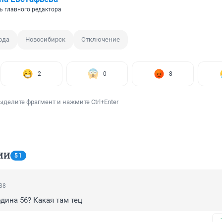
ь главного редактора
ода
Новосибирск
Отключение
2
0
8
ыделите фрагмент и нажмите Ctrl+Enter
ИИ
51
:38
одина 56? Какая там тец