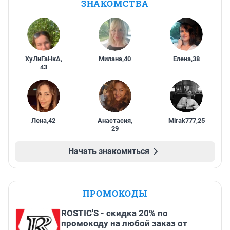
ЗНАКОМСТВА
ХуЛиГаНкА
,
Милана
,
40
Елена
,
38
43
Лена
,
42
Анастасия
,
Mirak777
,
25
29
Начать знакомиться
ПРОМОКОДЫ
ROSTIC'S - скидка 20% по
промокоду на любой заказ от