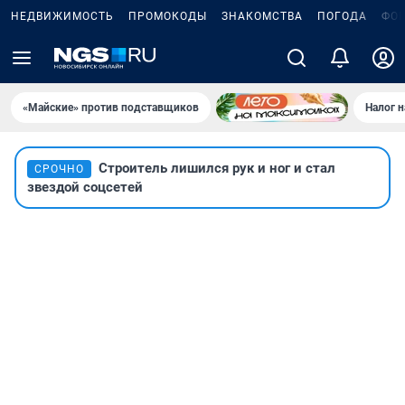
НЕДВИЖИМОСТЬ
ПРОМОКОДЫ
ЗНАКОМСТВА
ПОГОДА
ФО
«Майские» против подставщиков
Налог 
Строитель лишился рук и ног и стал
СРОЧНО
звездой соцсетей