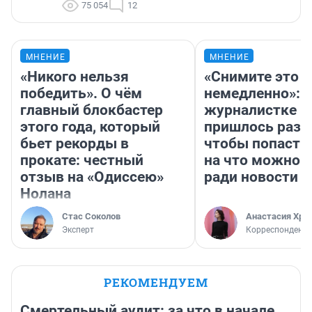
75 054
12
МНЕНИЕ
МНЕНИЕ
«Никого нельзя
«Снимите это
победить». О чём
немедленно»:
главный блокбастер
журналистке Н
этого года, который
пришлось разд
бьет рекорды в
чтобы попасть 
прокате: честный
на что можно 
отзыв на «Одиссею»
ради новости
Нолана
Стас Соколов
Анастасия Хри
Эксперт
Корреспондент
РЕКОМЕНДУЕМ
Смертельный аудит: за что в начале