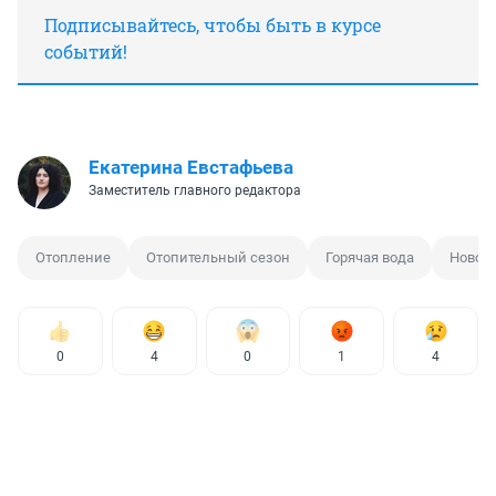
Подписывайтесь, чтобы быть в курсе
событий!
Екатерина Евстафьева
Заместитель главного редактора
Отопление
Отопительный сезон
Горячая вода
Новос
0
4
0
1
4