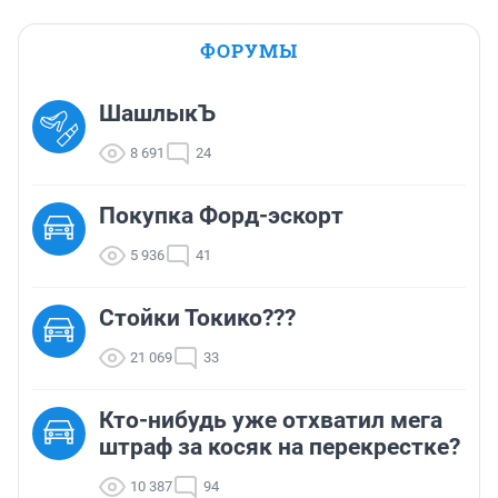
ФОРУМЫ
ШашлыкЪ
8 691
24
Покупка Форд-эскорт
5 936
41
Стойки Токико???
21 069
33
Кто-нибудь уже отхватил мега
штраф за косяк на перекрестке?
10 387
94