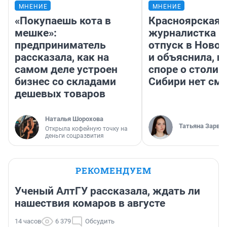
МНЕНИЕ
МНЕНИЕ
«Покупаешь кота в
Красноярская
мешке»:
журналистка п
предприниматель
отпуск в Ново
рассказала, как на
и объяснила, п
самом деле устроен
споре о столиц
бизнес со складами
Сибири нет см
дешевых товаров
Наталья Шорохова
Татьяна Зарва
Открыла кофейную точку на
деньги соцразвития
РЕКОМЕНДУЕМ
Ученый АлтГУ рассказала, ждать ли
нашествия комаров в августе
14 часов
6 379
Обсудить