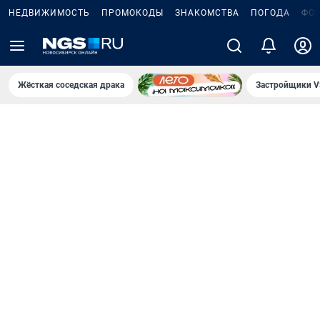
НЕДВИЖИМОСТЬ
ПРОМОКОДЫ
ЗНАКОМСТВА
ПОГОДА
ФО
Жёсткая соседская драка
Застройщики V