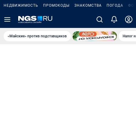
НЕДВИЖИМОСТЬ
ПРОМОКОДЫ
ЗНАКОМСТВА
ПОГОДА
ФО
«Майские» против подставщиков
Налог 