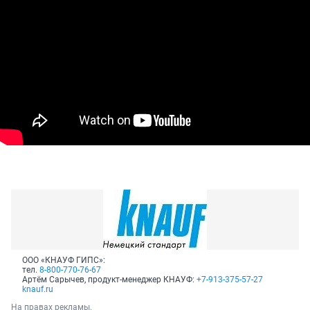
ООО «КНАУФ ГИПС»:
тел.
8-800-770-76-67
Артём Сарычев, продукт-менеджер КНАУФ:
+7-913-375-57-27
knauf.ru
На правах рекламы.