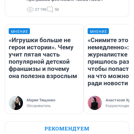
27 190
50
МНЕНИЕ
МНЕНИЕ
«Игрушки больше не
«Снимите это
герои истории». Чему
немедленно»:
учит пятая часть
журналистке Н
популярной детской
пришлось разд
франшизы и почему
чтобы попасть 
она полезна взрослым
на что можно 
ради новости
Мария Тищенко
Анастасия Хри
Обозреватель
Корреспондент
РЕКОМЕНДУЕМ