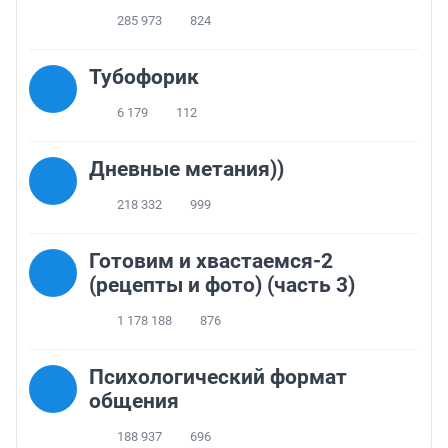
285 973
824
Тубофорик
6 179
112
Дневные метания))
218 332
999
Готовим и хвастаемся-2
(рецепты и фото) (часть 3)
1 178 188
876
Психологический формат
общения
188 937
696