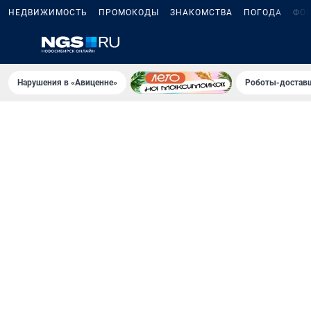
НЕДВИЖИМОСТЬ
ПРОМОКОДЫ
ЗНАКОМСТВА
ПОГОДА
ФО
Нарушения в «Авиценне»
Роботы-доставщ