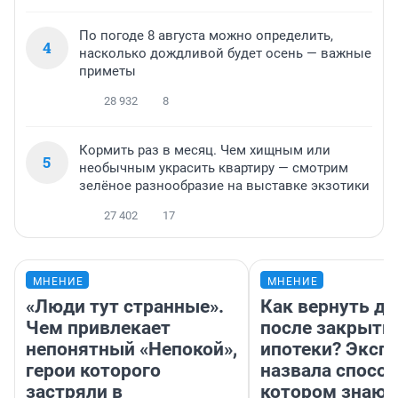
По погоде 8 августа можно определить,
4
насколько дождливой будет осень — важные
приметы
28 932
8
Кормить раз в месяц. Чем хищным или
5
необычным украсить квартиру — смотрим
зелёное разнообразие на выставке экзотики
27 402
17
МНЕНИЕ
МНЕНИЕ
«Люди тут странные».
Как вернуть де
Чем привлекает
после закрыти
непонятный «Непокой»,
ипотеки? Эксп
герои которого
назвала способ
застряли в
котором знают