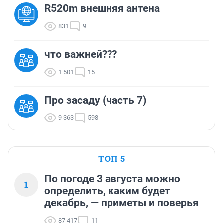
R520m внешняя антена
831
9
что важней???
1 501
15
Про засаду (часть 7)
9 363
598
ТОП 5
По погоде 3 августа можно
1
определить, каким будет
декабрь, — приметы и поверья
87 417
11