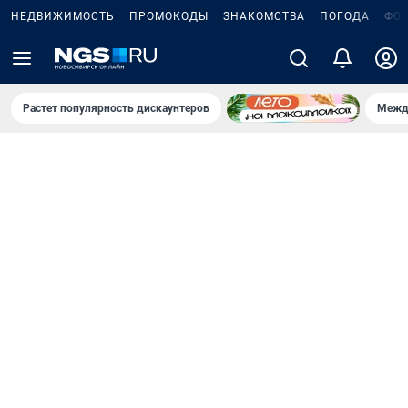
НЕДВИЖИМОСТЬ
ПРОМОКОДЫ
ЗНАКОМСТВА
ПОГОДА
ФО
Растет популярность дискаунтеров
Межд