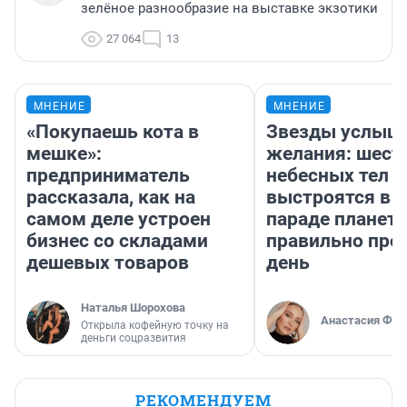
зелёное разнообразие на выставке экзотики
27 064
13
МНЕНИЕ
МНЕНИЕ
«Покупаешь кота в
Звезды услыш
мешке»:
желания: шест
предприниматель
небесных тел
рассказала, как на
выстроятся в 
самом деле устроен
параде планет 
бизнес со складами
правильно про
дешевых товаров
день
Наталья Шорохова
Анастасия Фил
Открыла кофейную точку на
деньги соцразвития
РЕКОМЕНДУЕМ