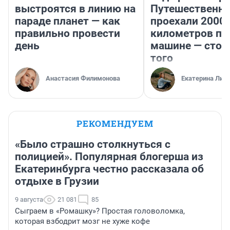
выстроятся в линию на
Путешественн
параде планет — как
проехали 2000
правильно провести
километров по 
день
машине — стои
того
Анастасия Филимонова
Екатерина Лит
РЕКОМЕНДУЕМ
«Было страшно столкнуться с
полицией». Популярная блогерша из
Екатеринбурга честно рассказала об
отдыхе в Грузии
9 августа
21 081
85
Сыграем в «Ромашку»? Простая головоломка,
которая взбодрит мозг не хуже кофе