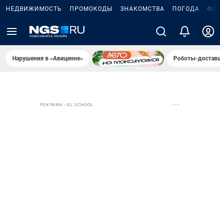
НЕДВИЖИМОСТЬ
ПРОМОКОДЫ
ЗНАКОМСТВА
ПОГОДА
ФО
Нарушения в «Авиценне»
Роботы-доставщ
РЕКЛАМА • EL.SCHOOL