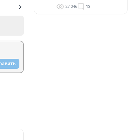
27 046
13
равить