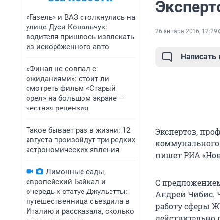
Эксперт
«Газель» и ВАЗ столкнулись на
улице Дуси Ковальчук:
26 января 2016, 12:29
водителя пришлось извлекать
из искорёженного авто
Написать
«Финал не совпал с
ожиданиями»: стоит ли
смотреть фильм «Старый
орел» на большом экране —
честная рецензия
Такое бывает раз в жизни: 12
Экспертов, про
августа произойдут три редких
коммунального 
астрономических явления
пишет РИА «Нов
Лимонные сады,
европейский Байкал и
С предложением
очередь к статуе Джульетты:
Андрей Чибис. 
путешественница съездила в
работу сферы Ж
Италию и рассказала, сколько
действительно 