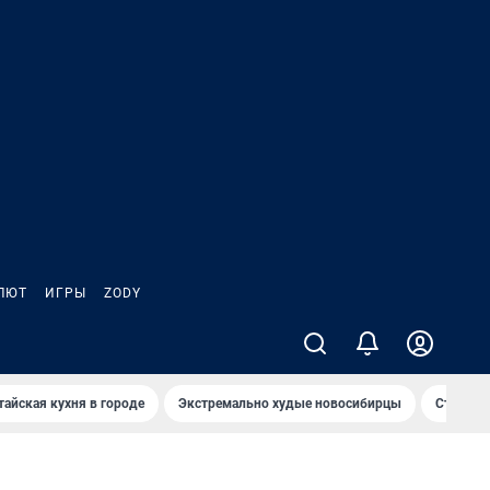
ЛЮТ
ИГРЫ
ZODY
тайская кухня в городе
Экстремально худые новосибирцы
Старт те