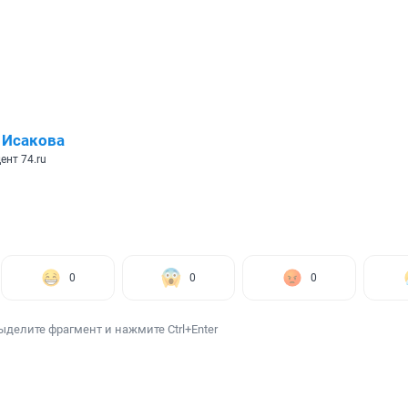
 Исакова
ент 74.ru
0
0
0
ыделите фрагмент и нажмите Ctrl+Enter