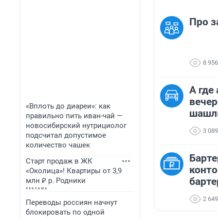
Про з
8 956
А где
вечер
«Вплоть до диареи»: как
шашл
правильно пить иван-чай —
новосибирский нутрициолог
3 089
подсчитал допустимое
количество чашек
Барте
Старт продаж в ЖК
конт
«Околица»! Квартиры от 3,9
барте
млн ₽ р. Родники
2 649
Переводы россиян начнут
блокировать по одной