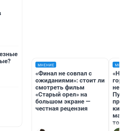
в
лезные
ные?
МНЕНИЕ
МНЕНИ
«Финал не совпал с
«Нет 
ожиданиями»: стоит ли
городо
смотреть фильм
недоф
«Старый орел» на
Путеш
большом экране —
проех
честная рецензия
килом
машин
того