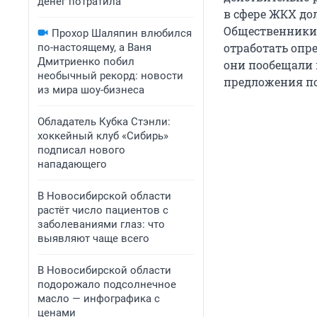
денег потратила
в сфере ЖКХ до
Общественники
Прохор Шаляпин влюбился
отработать опре
по-настоящему, а Ваня
Дмитриенко побил
они пообещали 
необычный рекорд: новости
предложения по
из мира шоу-бизнеса
Обладатель Кубка Стэнли:
хоккейный клуб «Сибирь»
подписал нового
нападающего
В Новосибирской области
растёт число пациентов с
заболеваниями глаз: что
выявляют чаще всего
В Новосибирской области
подорожало подсолнечное
масло — инфографика с
ценами