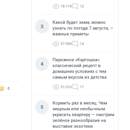
78 174
12
Какой будет зима, можно
3
узнать по погоде 7 августа, —
важные приметы
57 094
14
Пирожное «Картошка»:
4
классический рецепт в
домашних условиях с тем
самым вкусом из детства
31 010
17
0
Кормить раз в месяц. Чем
5
хищным или необычным
украсить квартиру — смотрим
зелёное разнообразие на
выставке экзотики