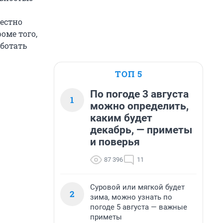
естно
оме того,
ботать
ТОП 5
По погоде 3 августа
1
можно определить,
каким будет
декабрь, — приметы
и поверья
87 396
11
Суровой или мягкой будет
2
зима, можно узнать по
погоде 5 августа — важные
приметы