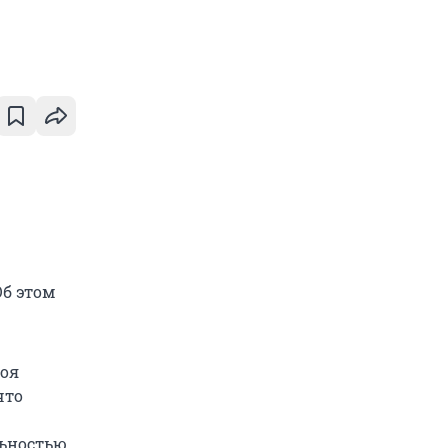
Об этом
роя
что
льностью