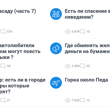
асаду (часть 7)
Есть ли спасение 
неведении?
574
6 879
70
 автолюбители
Где обменять же
ом могут поесть
деньги на бумаж
ыки ?
54
2 494
20
р: есть ли в городе
Горка около Педа
оры которые
рят?
21
7 005
13