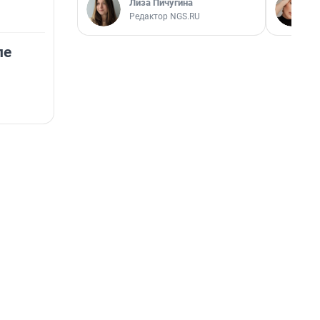
Лиза Пичугина
Редактор NGS.RU
ле