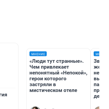
МНЕНИЕ
МНЕНИ
«Люди тут странные».
Звезд
Чем привлекает
желан
непонятный «Непокой»,
небес
герои которого
выстр
застряли в
парад
мистическом отеле
прави
гия
день