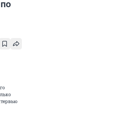
 по
го
олько
нтервью