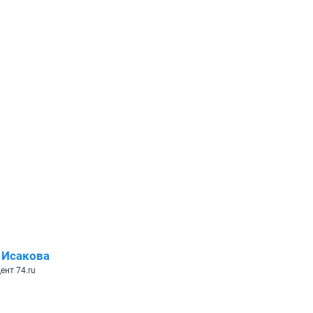
 Исакова
ент 74.ru