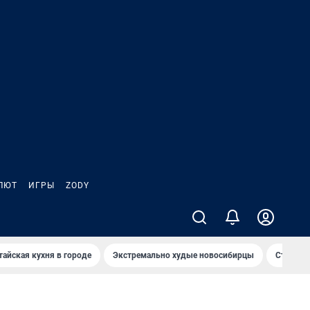
ЛЮТ
ИГРЫ
ZODY
тайская кухня в городе
Экстремально худые новосибирцы
Старт те