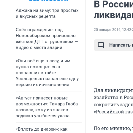
В Росси
Аджика на зиму: три простых
ликвида
и вкусных рецепта
Снёс ограждение: под
25 января 2016, 12:42
Новосибирском произошло
жёсткое ДТП с грузовиком —
Написать
видео с места аварии
«Они всё еще в лесу, и им
нужна помощь»: сын
пропавших в тайге
Усольцевых назвал еще одну
версию их исчезновения
Для ликвидаци
хозяйства в Ро
«Август принесет новые
возможности»: Тамара Глоба
сократить задол
назвала, кому из знаков
«Российской газ
зодиака улыбнется удача
По его мнению,
«Вплоть до диареи»: как