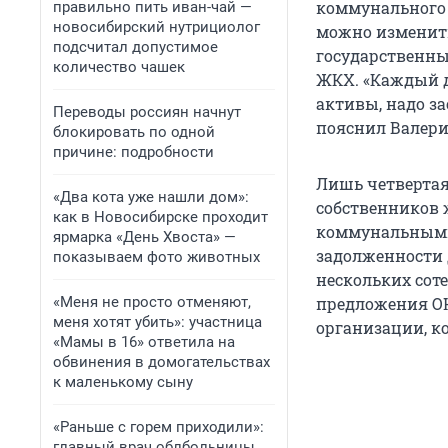
коммунального 
правильно пить иван-чай —
новосибирский нутрициолог
можно изменить
подсчитал допустимое
государственны
количество чашек
ЖКХ. «Каждый д
активы, надо за
Переводы россиян начнут
пояснил Валери
блокировать по одной
причине: подробности
Лишь четвертая
«Два кота уже нашли дом»:
собственников 
как в Новосибирске проходит
коммунальными 
ярмарка «День Хвоста» —
задолженности 
показываем фото животных
нескольких сот
«Меня не просто отменяют,
предложения О
меня хотят убить»: участница
организации, к
«Мамы в 16» ответила на
обвинения в домогательствах
к маленькому сыну
«Раньше с горем приходили»:
главный врач облбольницы