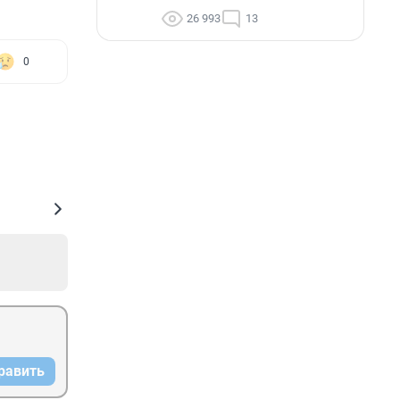
26 993
13
0
равить