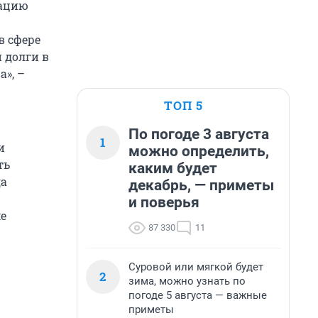
уацию
в сфере
 долги в
а», –
ТОП 5
По погоде 3 августа
1
и
можно определить,
ть
каким будет
да
декабрь, — приметы
и поверья
е
87 330
11
Суровой или мягкой будет
2
зима, можно узнать по
погоде 5 августа — важные
приметы