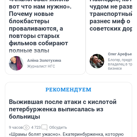
вот что нам нужно».
чудом не разва
Почему новые
транспортный 
блокбастеры
разнес миф о 
проваливаются, а
советских доро
повторы старых
фильмов собирают
полные залы
Олег Арефьев
Блогер, предпри
Алёна Золотухина
владелец в тра
Журналист НГС
бизнесе
РЕКОМЕНДУЕМ
Выжившая после атаки с кислотой
петербурженка выписалась из
больницы
9 часов
4 723
Обсудить
«Шрамы болят ужасно». Екатеринбурженка, которую