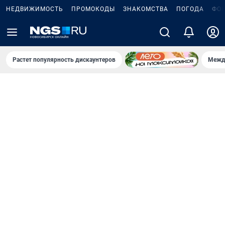
НЕДВИЖИМОСТЬ
ПРОМОКОДЫ
ЗНАКОМСТВА
ПОГОДА
ФО
Растет популярность дискаунтеров
Межд