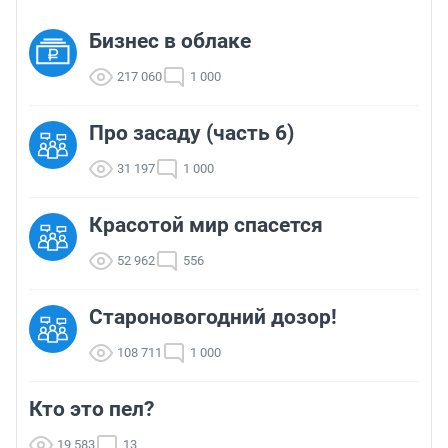
Бизнес в облаке
217 060
1 000
Про засаду (часть 6)
31 197
1 000
Красотой мир спасется
52 962
556
Староновогодний дозор!
108 711
1 000
Кто это пел?
19 583
13