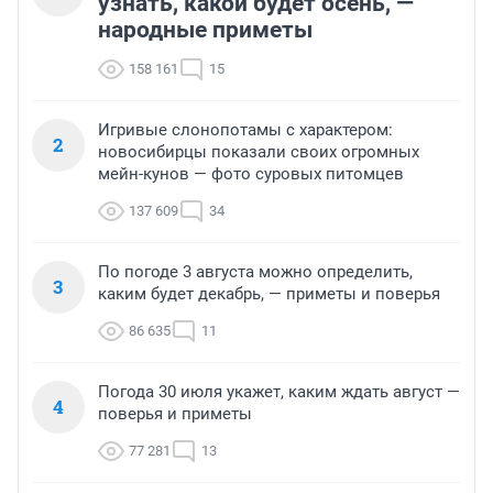
узнать, какой будет осень, —
народные приметы
158 161
15
Игривые слонопотамы с характером:
2
новосибирцы показали своих огромных
мейн-кунов — фото суровых питомцев
137 609
34
По погоде 3 августа можно определить,
3
каким будет декабрь, — приметы и поверья
86 635
11
Погода 30 июля укажет, каким ждать август —
4
поверья и приметы
77 281
13