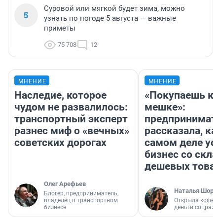
Суровой или мягкой будет зима, можно
5
узнать по погоде 5 августа — важные
приметы
75 708
12
МНЕНИЕ
МНЕНИЕ
Наследие, которое
«Покупаешь ко
чудом не развалилось:
мешке»:
транспортный эксперт
предпринимат
разнес миф о «вечных»
рассказала, как
советских дорогах
самом деле ус
бизнес со скл
дешевых това
Олег Арефьев
Наталья Шорох
Блогер, предприниматель,
владелец в транспортном
Открыла кофейн
бизнесе
деньги соцразв