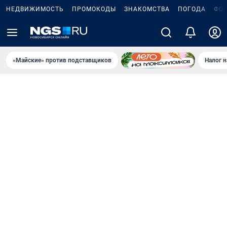
НЕДВИЖИМОСТЬ
ПРОМОКОДЫ
ЗНАКОМСТВА
ПОГОДА
ФО
«Майские» против подставщиков
Налог 