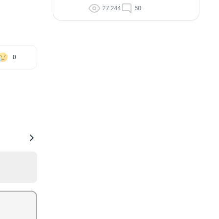
27 244
50
0