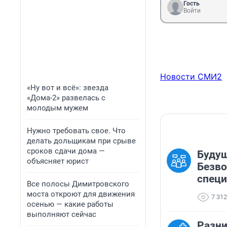
Гость
Войти
Новости СМИ2
«Ну вот и всё»: звезда
«Дома-2» развелась с
молодым мужем
Нужно требовать свое. Что
делать дольщикам при срыве
сроков сдачи дома —
Будущ
объясняет юрист
Безво
спец
Все полосы Димитровского
моста откроют для движения
7 312
осенью — какие работы
выполняют сейчас
Разни