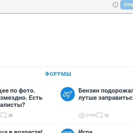
Отп
ФОРУМЫ
ее по фото.
Бензин подорожал
змездно. Есть
лутше заправитьс
иалисты?
28
7 111
12
ца в возрасте!
Игра