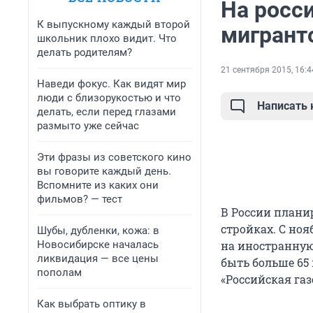
На росс
К выпускному каждый второй
мигрант
школьник плохо видит. Что
делать родителям?
21 сентября 2015, 16:4
Наведи фокус. Как видят мир
люди с близорукостью и что
Написать
делать, если перед глазами
размыто уже сейчас
Эти фразы из советского кино
вы говорите каждый день.
Вспомните из каких они
фильмов? — тест
В России плани
стройках. С ноя
Шубы, дубленки, кожа: в
Новосибирске началась
на иностранную
ликвидация — все цены
быть больше 65
пополам
«Российская газ
Как выбрать оптику в