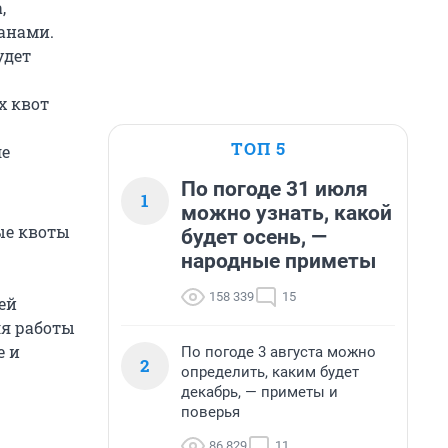
,
анами.
удет
х квот
ТОП 5
ле
По погоде 31 июля
1
можно узнать, какой
ые квоты
будет осень, —
народные приметы
158 339
15
ей
ля работы
е и
По погоде 3 августа можно
2
определить, каким будет
декабрь, — приметы и
поверья
86 829
11