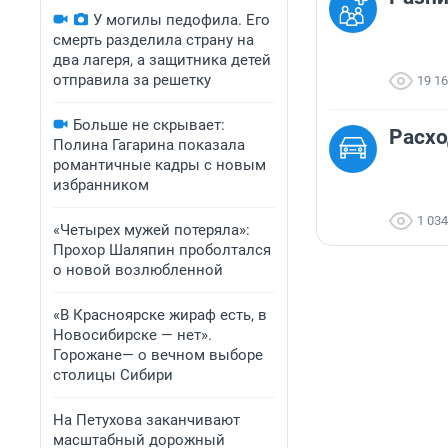
У могилы педофила. Его
смерть разделила страну на
два лагеря, а защитника детей
отправила за решетку
19 1
Больше не скрывает:
Расхо
Полина Гагарина показала
романтичные кадры с новым
избранником
1 034
«Четырех мужей потеряла»:
Прохор Шаляпин проболтался
о новой возлюбленной
«В Красноярске жираф есть, в
Новосибирске — нет».
Горожане— о вечном выборе
столицы Сибири
На Петухова заканчивают
масштабный дорожный