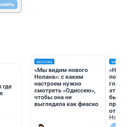
равить
МНЕНИЕ
МНЕНИ
«Мы видим нового
«Нико
Нолана»: с каким
побед
настроем нужно
главн
 где
смотреть «Одиссею»,
этого
я
чтобы она не
бьет 
выглядела как фиаско
прока
отзыв
Нолан