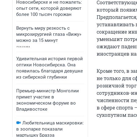
Соответствующе
Новосибирске и не пожалеть:
опыт сети, которой доверяют
который появил
более 100 тысяч горожан
Предполагается
устанавливать 
Вернуть миру резкость с
сокращение инв
микрохирургией глаза «Вижу»
уменьшит потре
можно за 15 минут
ожидают падени
иностранцев на
Удивительная история первой
оптики Новосибирска. Она
Кроме того, в 
появилась благодаря девушке
из сибирской глубинки
не только для с
розничной торг
Премьер‑министр Монголии
сотрудников-ин
примет участие в
численности пе
экономическом форуме во
в сфере спорта 
Владивостоке
сухопутном пас
Любительница маскировки:
в зоопарке показали
мартышку Бразза