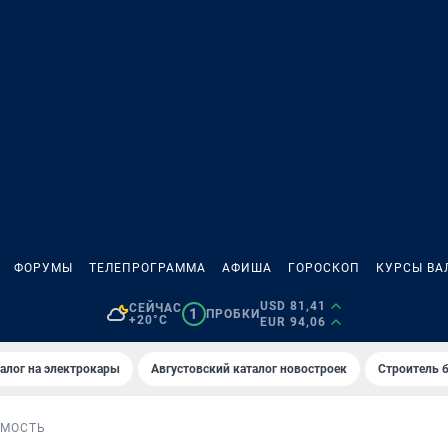
ФОРУМЫ
ТЕЛЕПРОГРАММА
АФИША
ГОРОСКОП
КУРСЫ ВА
USD 81,41
СЕЙЧАС
1
ПРОБКИ
+20°C
EUR 94,06
алог на электрокары
Августовский каталог новостроек
Строитель б
МОСТЬ