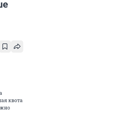
ше
а
ная квота
лжно