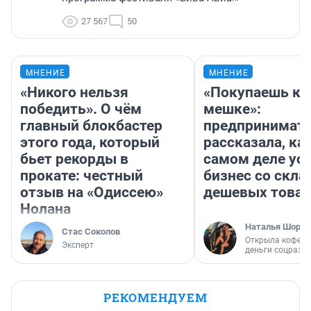
27 567
50
МНЕНИЕ
МНЕНИЕ
«Никого нельзя
«Покупаешь ко
победить». О чём
мешке»:
главный блокбастер
предпринимат
этого года, который
рассказала, как
бьет рекорды в
самом деле ус
прокате: честный
бизнес со скл
отзыв на «Одиссею»
дешевых това
Нолана
Наталья Шорох
Стас Соколов
Открыла кофейн
Эксперт
деньги соцразв
РЕКОМЕНДУЕМ