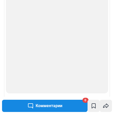
Условиями использования веб-портала и политикой
конфиденциальности персональных данных
Веб-портал распространяется в виде интернет-сервиса, специальные
действия по установке на стороне пользователя не требуются
Политика использования cookies
Рекомендательные системы
Пользовательское соглашение сервиса «Подписка без баннерной
рекламы»
© ООО «Интернет Технологии»
0
Комментарии