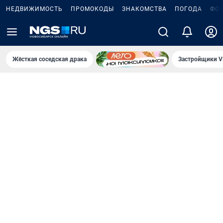
НЕДВИЖИМОСТЬ
ПРОМОКОДЫ
ЗНАКОМСТВА
ПОГОДА
ФО
Жёсткая соседская драка
Застройщики V