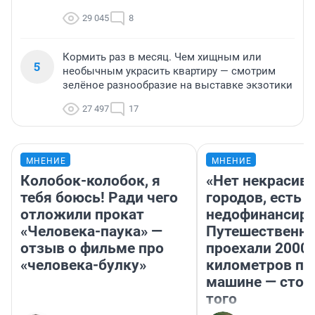
29 045
8
Кормить раз в месяц. Чем хищным или
5
необычным украсить квартиру — смотрим
зелёное разнообразие на выставке экзотики
27 497
17
МНЕНИЕ
МНЕНИЕ
Колобок-колобок, я
«Нет некрасив
тебя боюсь! Ради чего
городов, есть
отложили прокат
недофинансиро
«Человека-паука» —
Путешественн
отзыв о фильме про
проехали 2000
«человека-булку»
километров по 
машине — стои
того