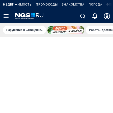
НЕДВИЖИМОСТЬ
ПРОМОКОДЫ
ЗНАКОМСТВА
ПОГОДА
ФО
Нарушения в «Авиценне»
Роботы-доставщ