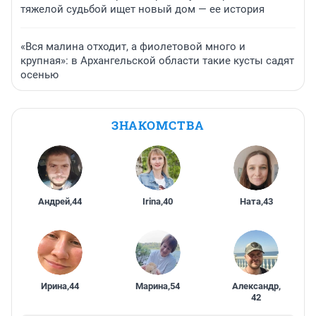
тяжелой судьбой ищет новый дом — ее история
«Вся малина отходит, а фиолетовой много и
крупная»: в Архангельской области такие кусты садят
осенью
ЗНАКОМСТВА
Андрей
,
44
Irina
,
40
Ната
,
43
Ирина
,
44
Марина
,
54
Александр
,
42