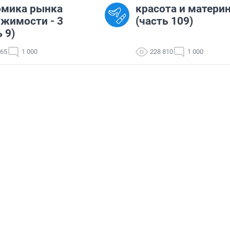
омика рынка
красота и матери
жимости - 3
(часть 109)
 9)
065
1 000
228 810
1 000