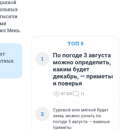
 данной
иальных
 тысячи
ами
ил Мень.
ТОП 5
нт
По погоде 3 августа
1
атных
можно определить,
каким будет
декабрь, — приметы
и поверья
87 325
11
Суровой или мягкой будет
2
зима, можно узнать по
погоде 5 августа — важные
приметы