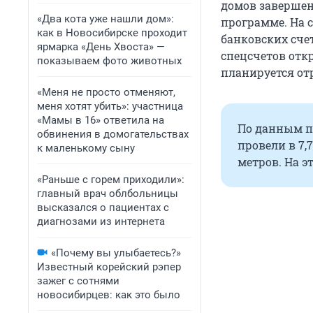
домов завершено
«Два кота уже нашли дом»:
программе. На 
как в Новосибирске проходит
банковских сче
ярмарка «День Хвоста» —
спецсчетов отк
показываем фото животных
планируется от
«Меня не просто отменяют,
меня хотят убить»: участница
«Мамы в 16» ответила на
По данным п
обвинения в домогательствах
провели в 7
к маленькому сыну
метров. На э
«Раньше с горем приходили»:
главный врач облбольницы
высказался о пациентах с
диагнозами из интернета
«Почему вы улыбаетесь?»
Известный корейский рэпер
зажег с сотнями
новосибирцев: как это было