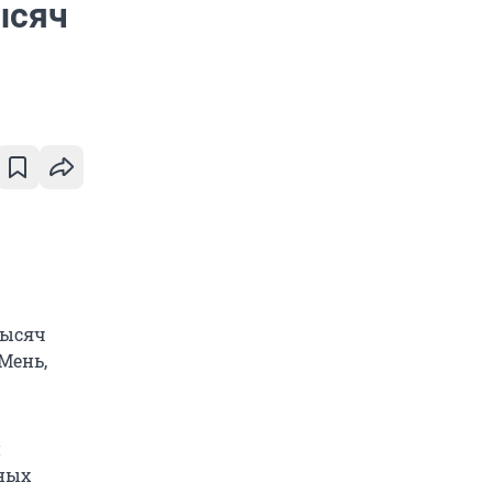
ысяч
тысяч
Мень,
и
ных