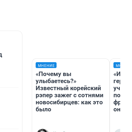
д
МНЕНИЕ
МНЕНИ
«Почему вы
«Игру
улыбаетесь?»
герои
Известный корейский
учит 
рэпер зажег с сотнями
попул
новосибирцев: как это
франш
было
она п