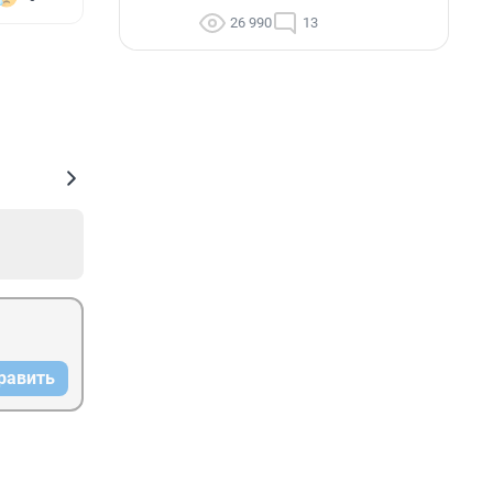
26 990
13
равить