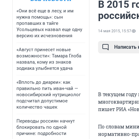
В 2015 г
«Они всё еще в лесу, и им
российс
нужна помощь»: сын
пропавших в тайге
Усольцевых назвал еще одну
14 мая 2015, 15:57
версию их исчезновения
Написать
«Август принесет новые
возможности»: Тамара Глоба
назвала, кому из знаков
зодиака улыбнется удача
«Вплоть до диареи»: как
правильно пить иван-чай —
В текущем году
новосибирский нутрициолог
подсчитал допустимое
многоквартирны
количество чашек
пишет РИА «Нов
Переводы россиян начнут
По словам мини
блокировать по одной
причине: подробности
нормативно-пр