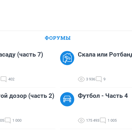
ФОРУМЫ
асаду (часть 7)
Скала или Ротбан
402
3 936
9
ой дозор (часть 2)
Футбол - Часть 4
005
1 000
175 493
1 005