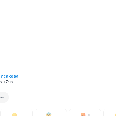
 Исакова
ент 74.ru
онт
0
0
0