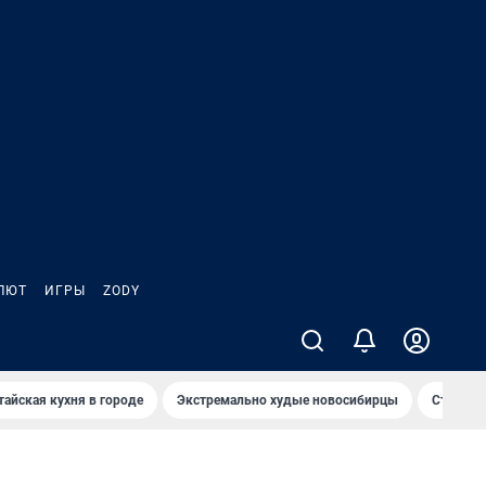
ЛЮТ
ИГРЫ
ZODY
тайская кухня в городе
Экстремально худые новосибирцы
Старт те