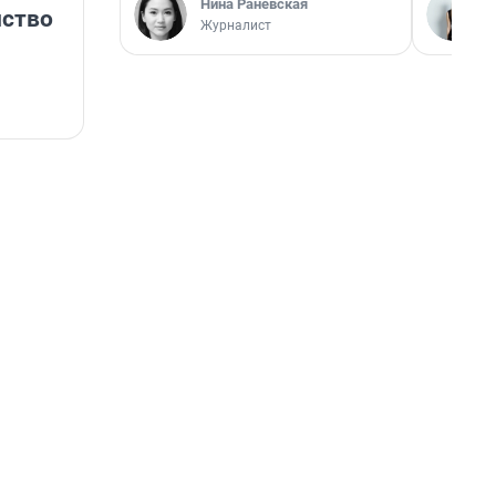
Нина Раневская
нство
Журналист