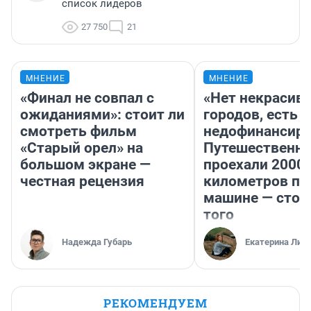
список лидеров
27 750
21
МНЕНИЕ
МНЕНИЕ
«Финал не совпал с
«Нет некрасив
ожиданиями»: стоит ли
городов, есть
смотреть фильм
недофинансиро
«Старый орел» на
Путешественн
большом экране —
проехали 2000
честная рецензия
километров по 
машине — стои
того
Надежда Губарь
Екатерина Лит
РЕКОМЕНДУЕМ