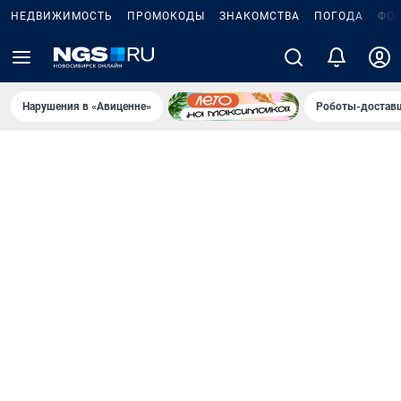
НЕДВИЖИМОСТЬ
ПРОМОКОДЫ
ЗНАКОМСТВА
ПОГОДА
ФО
Нарушения в «Авиценне»
Роботы-доставщ