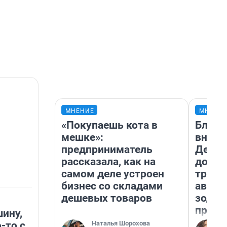
МНЕНИЕ
МНЕНИ
«Покупаешь кота в
Близн
мешке»:
внеза
предприниматель
Девам
рассказала, как на
допол
самом деле устроен
траты
бизнес со складами
август
дешевых товаров
зодиа
прогн
ину,
Наталья Шорохова
-то с