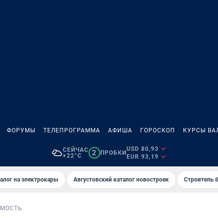
ФОРУМЫ
ТЕЛЕПРОГРАММА
АФИША
ГОРОСКОП
КУРСЫ ВА
USD 80,93
СЕЙЧАС
2
ПРОБКИ
+22°C
EUR 93,19
алог на электрокары
Августовский каталог новостроек
Строитель б
МОСТЬ