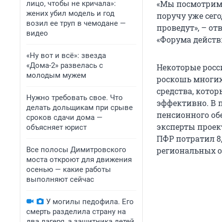
«Мы посмотрим,
лицо, чтобы не кричала»:
жених убил модель и год
поручу уже сег
возил ее труп в чемодане —
проведут», – от
видео
«Форума действ
«Ну вот и всё»: звезда
«Дома-2» развелась с
Некоторые росс
молодым мужем
роскошь многих
средства, кото
Нужно требовать свое. Что
эффективно. В 
делать дольщикам при срыве
пенсионного об
сроков сдачи дома —
эксперты проект
объясняет юрист
ПФР потратил 8
Все полосы Димитровского
региональных о
моста откроют для движения
осенью — какие работы
выполняют сейчас
У могилы педофила. Его
смерть разделила страну на
два лагеря, а защитника детей