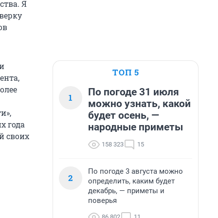
ства. Я
верку
ов
и
ТОП 5
ента,
олее
По погоде 31 июля
1
можно узнать, какой
и»,
будет осень, —
х года
народные приметы
й своих
158 323
15
По погоде 3 августа можно
2
определить, каким будет
декабрь, — приметы и
поверья
86 802
11