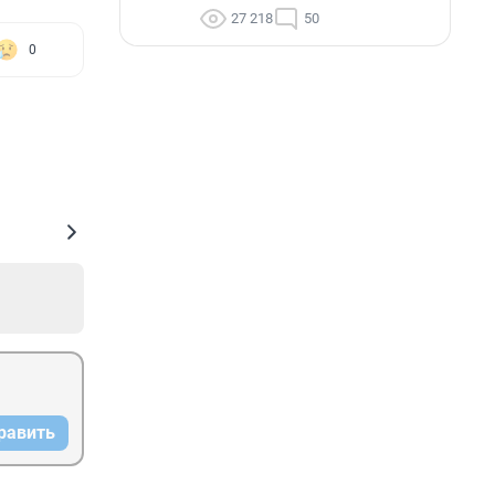
27 218
50
0
равить