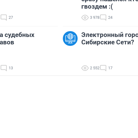
гвоздем :(
27
3 978
24
а судебных
Электронный горо
авов
Сибирские Сети?
13
2 552
17