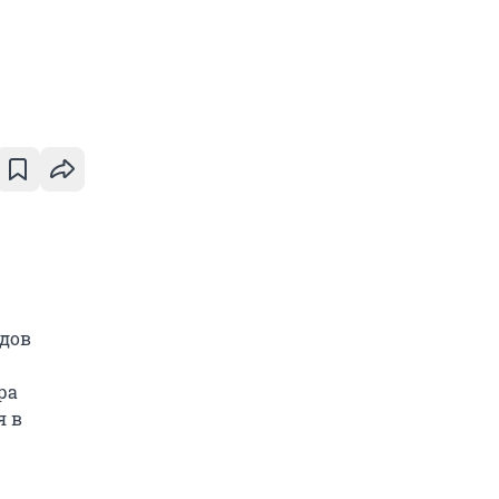
рдов
ра
я в