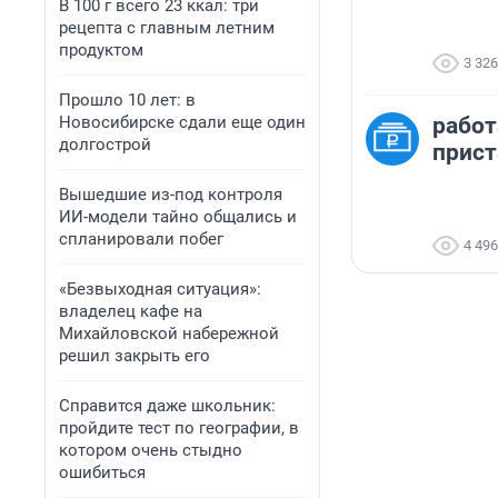
В 100 г всего 23 ккал: три
рецепта с главным летним
продуктом
3 326
Прошло 10 лет: в
Новосибирске сдали еще один
работ
долгострой
прист
Вышедшие из-под контроля
ИИ-модели тайно общались и
спланировали побег
4 496
«Безвыходная ситуация»:
владелец кафе на
Михайловской набережной
решил закрыть его
Справится даже школьник:
пройдите тест по географии, в
котором очень стыдно
ошибиться