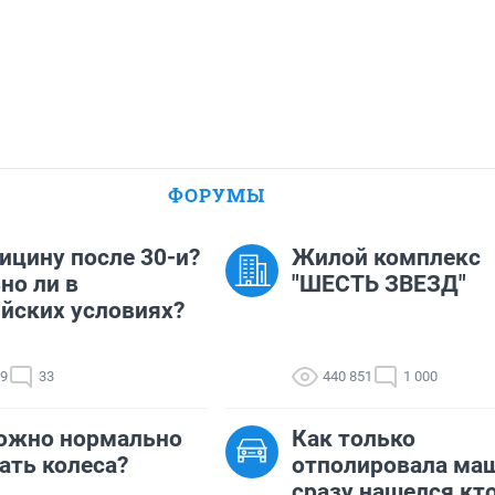
ФОРУМЫ
ицину после 30-и?
Жилой комплекс
но ли в
"ШЕСТЬ ЗВЕЗД"
йских условиях?
19
33
440 851
1 000
ожно нормально
Как только
ать колеса?
отполировала маш
сразу нашелся кто