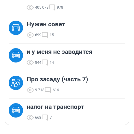
405 078
978
Нужен совет
699
15
и у меня не заводится
844
14
Про засаду (часть 7)
9 713
616
налог на транспорт
668
7