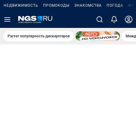
НЕДВИЖИМОСТЬ
ПРОМОКОДЫ
ЗНАКОМСТВА
ПОГОДА
ФО
Растет популярность дискаунтеров
Межд