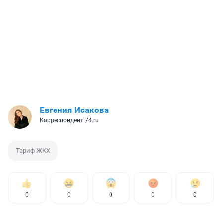
Евгения Исакова
Корреспондент 74.ru
Тариф ЖКХ
0
0
0
0
0