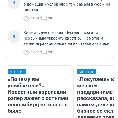
4
в домашних условиях с тем самым вкусом из
детства
31 047
18
Кормить раз в месяц. Чем хищным или
5
необычным украсить квартиру — смотрим
зелёное разнообразие на выставке экзотики
27 077
13
МНЕНИЕ
МНЕНИЕ
«Почему вы
«Покупаешь ко
улыбаетесь?»
мешке»:
Известный корейский
предпринимат
рэпер зажег с сотнями
рассказала, как
новосибирцев: как это
самом деле ус
было
бизнес со скл
дешевых това