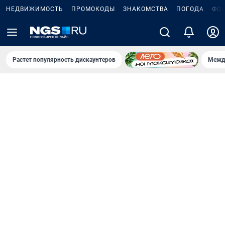
НЕДВИЖИМОСТЬ
ПРОМОКОДЫ
ЗНАКОМСТВА
ПОГОДА
ФО
Растет популярность дискаунтеров
Межд