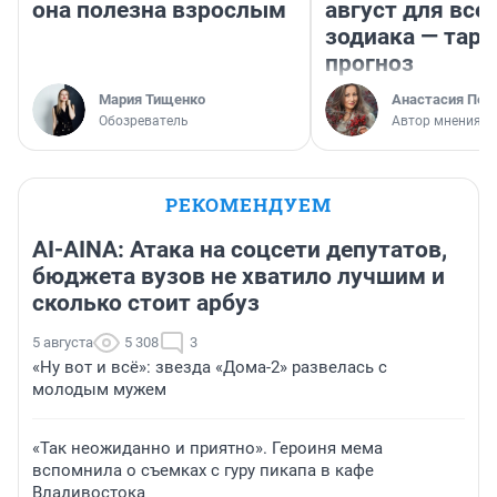
она полезна взрослым
август для все
зодиака — таро
прогноз
Мария Тищенко
Анастасия Пер
Обозреватель
Автор мнения
РЕКОМЕНДУЕМ
AI-AINA: Атака на соцсети депутатов,
бюджета вузов не хватило лучшим и
сколько стоит арбуз
5 августа
5 308
3
«Ну вот и всё»: звезда «Дома-2» развелась с
молодым мужем
«Так неожиданно и приятно». Героиня мема
вспомнила о съемках с гуру пикапа в кафе
Владивостока