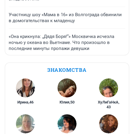
Участницу шоу «Мама в 16» из Волгограда обвинили
в домогательствах к младенцу
«Она крикнула: „Дядя Боря!“» Москвичка исчезла
ночью у океана во Вьетнаме. Что произошло в
последние минуты пропажи девушки
ЗНАКОМСТВА
Ирина
,
46
Юлия
,
50
ХуЛиГаНкА
,
43