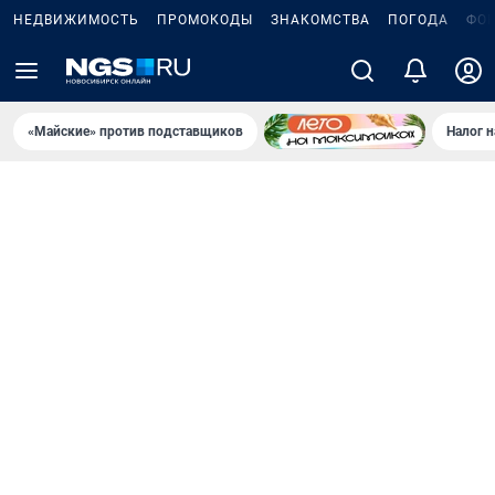
НЕДВИЖИМОСТЬ
ПРОМОКОДЫ
ЗНАКОМСТВА
ПОГОДА
ФО
«Майские» против подставщиков
Налог 