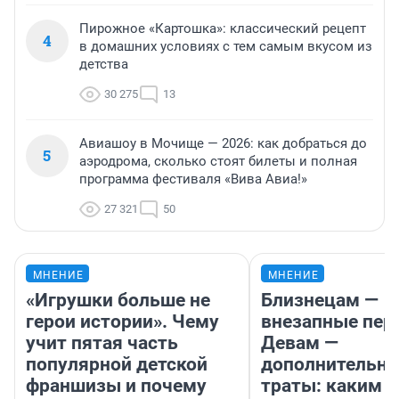
Пирожное «Картошка»: классический рецепт
4
в домашних условиях с тем самым вкусом из
детства
30 275
13
Авиашоу в Мочище — 2026: как добраться до
5
аэродрома, сколько стоят билеты и полная
программа фестиваля «Вива Авиа!»
27 321
50
МНЕНИЕ
МНЕНИЕ
«Игрушки больше не
Близнецам —
герои истории». Чему
внезапные пер
учит пятая часть
Девам —
популярной детской
дополнительн
франшизы и почему
траты: каким б