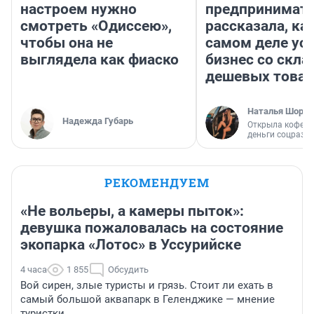
настроем нужно
предпринимат
смотреть «Одиссею»,
рассказала, как
чтобы она не
самом деле ус
выглядела как фиаско
бизнес со скл
дешевых това
Наталья Шорох
Надежда Губарь
Открыла кофейн
деньги соцразв
РЕКОМЕНДУЕМ
«Не вольеры, а камеры пыток»:
девушка пожаловалась на состояние
экопарка «Лотос» в Уссурийске
4 часа
1 855
Обсудить
Вой сирен, злые туристы и грязь. Стоит ли ехать в
самый большой аквапарк в Геленджике — мнение
туристки