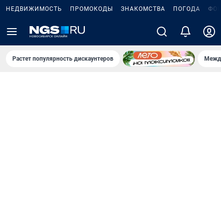
НЕДВИЖИМОСТЬ
ПРОМОКОДЫ
ЗНАКОМСТВА
ПОГОДА
ФО
Растет популярность дискаунтеров
Межд