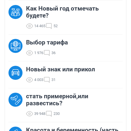
Как Новый год отмечать
будете?
14 465
52
Выбор тарифа
1 976
36
Новый знак или прикол
4 003
31
стать примерной,или
развестись?
39 948
230
Красота и беременность (часть