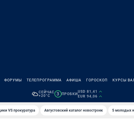
ФОРУМЫ
ТЕЛЕПРОГРАММА
АФИША
ГОРОСКОП
КУРСЫ ВА
USD 81,41
СЕЙЧАС
3
ПРОБКИ
+20°C
EUR 94,06
ики VS прокуратура
Августовский каталог новостроек
5 молодых н