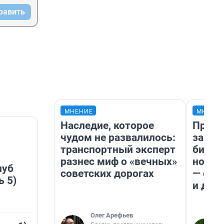
равить
МНЕНИЕ
МНЕНИ
Наследие, которое
Прода
чудом не развалилось:
запла
транспортный эксперт
бизне
разнес миф о «вечных»
новый
луб
советских дорогах
— он 
ь 5)
и даж
Олег Арефьев