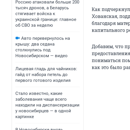
Россию атаковали больше 200
тысяч дронов, а Беларусь
Как подчеркнул
стягивает войска к
Хованская, под
украинской границе: главное
благодаря мате
об СВО за неделю
капитального р
Авто перевернулось на
крышу: два седана
Добавим, что п
столкнулись под
предоставления
Новосибирском — видео
пониматься пом
как это было ран
Лицевая гладь для чайников:
гайд от набора петель до
первого готового изделия
Стало известно, какие
заболевания чаще всего
находили на диспансеризации
у новосибирцев — в одной
картинке
В Новосибирске вновь