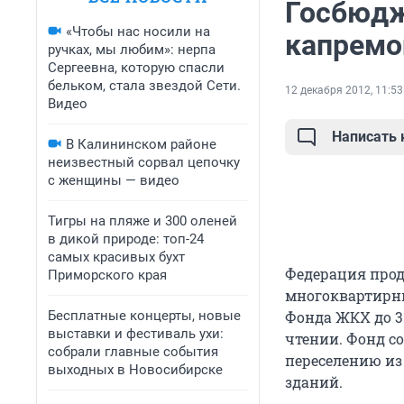
Госбюдж
«Чтобы нас носили на
капремо
ручках, мы любим»: нерпа
Сергеевна, которую спасли
бельком, стала звездой Сети.
12 декабря 2012, 11:53
Видео
Написать
В Калининском районе
неизвестный сорвал цепочку
с женщины — видео
Тигры на пляже и 300 оленей
в дикой природе: топ-24
самых красивых бухт
Федерация про
Приморского края
многоквартирны
Бесплатные концерты, новые
Фонда ЖКХ до 31
выставки и фестиваль ухи:
чтении. Фонд с
собрали главные события
переселению из
выходных в Новосибирске
зданий.