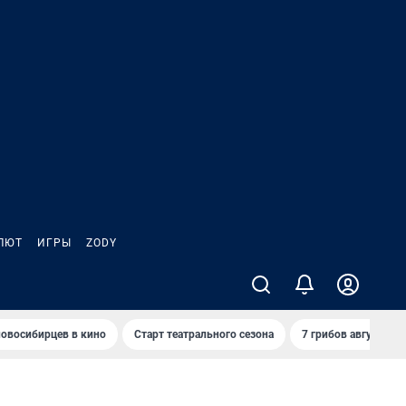
ЛЮТ
ИГРЫ
ZODY
овосибирцев в кино
Старт театрального сезона
7 грибов августа