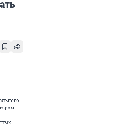
ать
ального
втором
илых