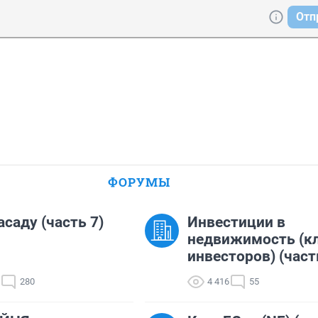
Отп
ФОРУМЫ
асаду (часть 7)
Инвестиции в
недвижимость (к
инвесторов) (част
280
4 416
55