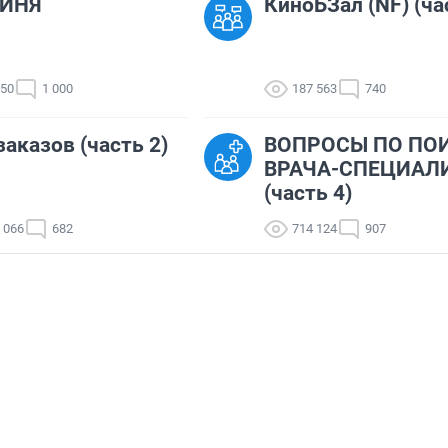
ЙНЯ
КиноБЗал (NF) (ча
150
1 000
187 563
740
заказов (часть 2)
ВОПРОСЫ ПО ПО
ВРАЧА-СПЕЦИАЛ
(часть 4)
 066
682
714 124
907