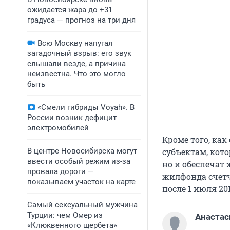
ожидается жара до +31
градуса — прогноз на три дня
Всю Москву напугал
загадочный взрыв: его звук
слышали везде, а причина
неизвестна. Что это могло
быть
«Смели гибриды Voyah». В
России возник дефицит
электромобилей
Кроме того, как
В центре Новосибирска могут
субъектам, кот
ввести особый режим из-за
но и обеспечат
провала дороги —
жилфонда счетч
показываем участок на карте
после 1 июля 201
Самый сексуальный мужчина
Турции: чем Омер из
Анастас
«Клюквенного щербета»