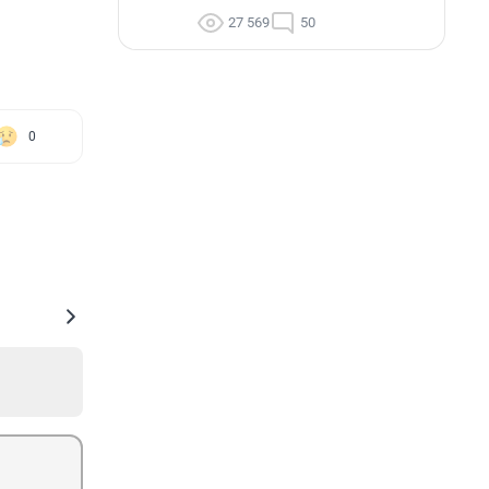
27 569
50
0