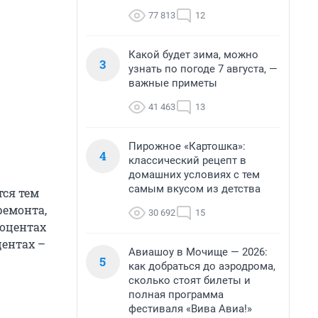
77 813
12
Какой будет зима, можно
3
узнать по погоде 7 августа, —
важные приметы
41 463
13
Пирожное «Картошка»:
4
классический рецепт в
домашних условиях с тем
самым вкусом из детства
тся тем
ремонта,
30 692
15
роцентах
центах –
Авиашоу в Мочище — 2026:
5
как добраться до аэродрома,
сколько стоят билеты и
полная программа
фестиваля «Вива Авиа!»