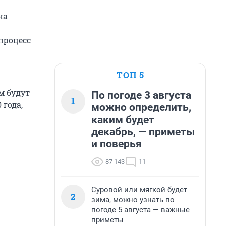
на
процесс
ТОП 5
м будут
По погоде 3 августа
1
года,
можно определить,
каким будет
декабрь, — приметы
и поверья
87 143
11
Суровой или мягкой будет
2
зима, можно узнать по
погоде 5 августа — важные
приметы