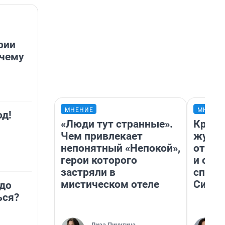
рии
очему
МНЕНИЕ
МНЕНИ
д!
«Люди тут странные».
Красн
Чем привлекает
журна
непонятный «Непокой»,
отпус
герои которого
и объ
застряли в
споре
мистическом отеле
Сибир
адо
ься?
Лиза Пичугина