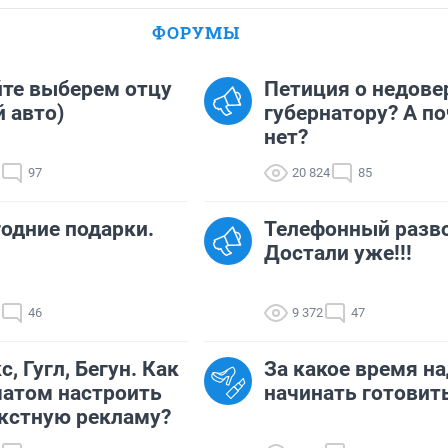
ФОРУМЫ
те выберем отцу
Петиция о недове
 авто)
губернатору? А п
нет?
97
20 824
85
одние подарки.
Телефонный разво
Достали уже!!!
46
9 372
47
с, Гугл, Бегун. Как
За какое время н
атом настроить
начинать готовит
кстную рекламу?