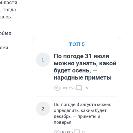
области
, тогда
лось.
собых
ТОП 5
лей.
По погоде 31 июля
1
можно узнать, какой
будет осень, —
народные приметы
158 528
15
По погоде 3 августа можно
2
определить, каким будет
декабрь, — приметы и
поверья
87 007
11