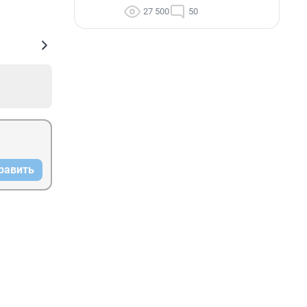
27 500
50
равить