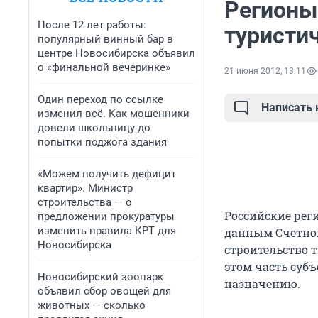
Регионы
После 12 лет работы:
туристи
популярный винный бар в
центре Новосибирска объявил
о «финальной вечеринке»
21 июня 2012, 13:11
Один переход по ссылке
Написать
изменил всё. Как мошенники
довели школьницу до
попытки поджога здания
«Можем получить дефицит
квартир». Министр
строительства — о
Российские рег
предложении прокуратуры
изменить правила КРТ для
данным Счетной
Новосибирска
строительство т
этом часть суб
Новосибирский зоопарк
назначению.
объявил сбор овощей для
животных — сколько