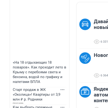
Давай
новый
6 331
Новог
«На 18 отдыхающих 18
поваров». Как проходит лето в
Крыму с перебоями света и
6 364
бензина, водой по графику и
налетами БПЛА
Яндек
Старт продаж в ЖК
автом
«Околица»! Квартиры от 3,9
млн ₽ р. Родники
конте
Как выбрать гаражные