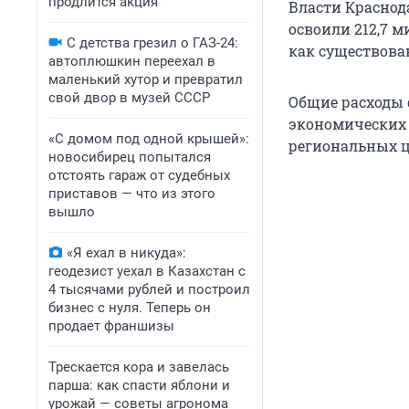
продлится акция
Власти Краснод
освоили 212,7 м
С детства грезил о ГАЗ-24:
как существова
автоплюшкин переехал в
маленький хутор и превратил
свой двор в музей СССР
Общие расходы 
экономических 
«С домом под одной крышей»:
региональных ц
новосибирец попытался
отстоять гараж от судебных
приставов — что из этого
вышло
«Я ехал в никуда»:
геодезист уехал в Казахстан с
4 тысячами рублей и построил
бизнес с нуля. Теперь он
продает франшизы
Трескается кора и завелась
парша: как спасти яблони и
урожай — советы агронома