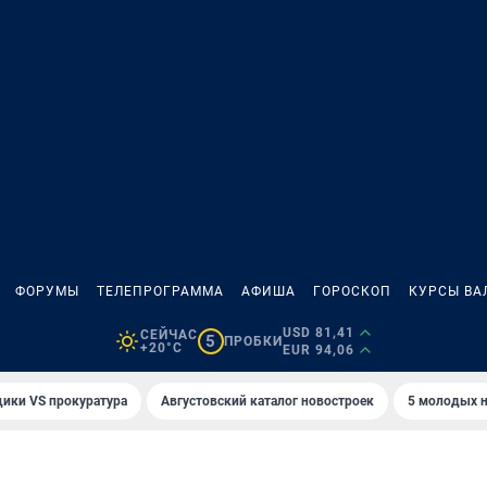
ФОРУМЫ
ТЕЛЕПРОГРАММА
АФИША
ГОРОСКОП
КУРСЫ ВА
USD 81,41
СЕЙЧАС
5
ПРОБКИ
+20°C
EUR 94,06
ики VS прокуратура
Августовский каталог новостроек
5 молодых н