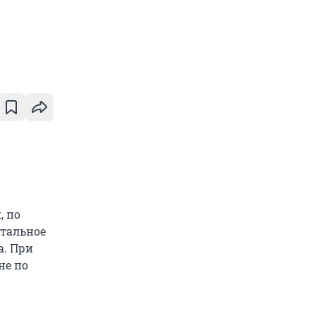
, по
итальное
а. При
не по