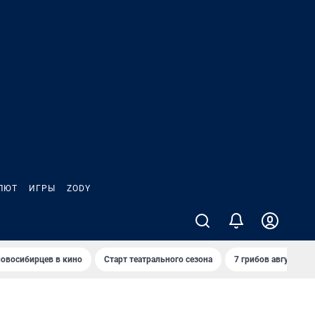
ЛЮТ
ИГРЫ
ZODY
овосибирцев в кино
Старт театрального сезона
7 грибов августа