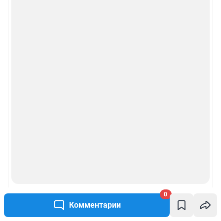
Описанием функциональных характеристик ПО
Условиями использования веб-портала и политикой
конфиденциальности персональных данных
Веб-портал распространяется в виде интернет-сервиса, специальные
действия по установке на стороне пользователя не требуются
Политика использования cookies
Рекомендательные системы
Пользовательское соглашение сервиса «Подписка без баннерной
рекламы»
© ООО «Интернет Технологии»
0
Комментарии