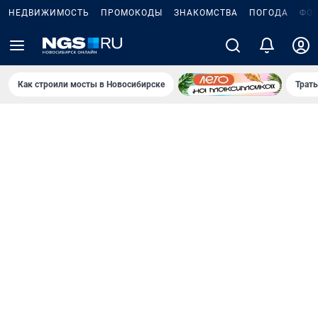
НЕДВИЖИМОСТЬ
ПРОМОКОДЫ
ЗНАКОМСТВА
ПОГОДА
ФО
Как строили мосты в Новосибирске
Траты