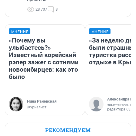
28 707
8
МНЕНИЕ
МНЕНИЕ
«Почему вы
«За неделю две
улыбаетесь?»
были страшные
Известный корейский
туристка расск
рэпер зажег с сотнями
отдыхе в Крым
новосибирцев: как это
было
Александра Ис
Нина Раневская
заместитель гл
Журналист
редактора 63.RU
РЕКОМЕНДУЕМ