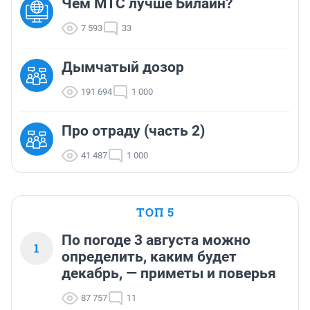
Чем МТС лучше Билайн?
7 593
33
Дымчатый дозор
191 694
1 000
Про отраду (часть 2)
41 487
1 000
ТОП 5
По погоде 3 августа можно
1
определить, каким будет
декабрь, — приметы и поверья
87 757
11