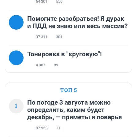
64 301
556
Помогите разобраться! Я дурак
и ПДД не знаю или весь массив?
37 311
381
Тонировка в "круговую"!
4 987
89
ТОП 5
По погоде 3 августа можно
1
определить, каким будет
декабрь, — приметы и поверья
87 953
11