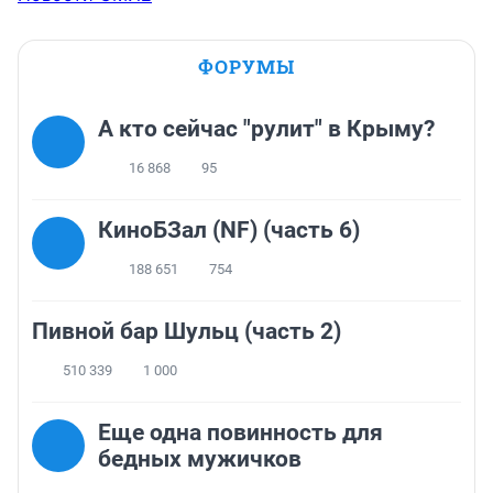
ФОРУМЫ
А кто сейчас "рулит" в Крыму?
16 868
95
КиноБЗал (NF) (часть 6)
188 651
754
Пивной бар Шульц (часть 2)
510 339
1 000
Еще одна повинность для
бедных мужичков