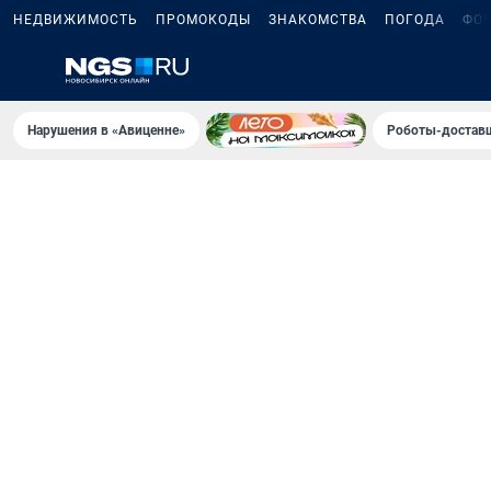
НЕДВИЖИМОСТЬ
ПРОМОКОДЫ
ЗНАКОМСТВА
ПОГОДА
ФО
Нарушения в «Авиценне»
Роботы-доставщ