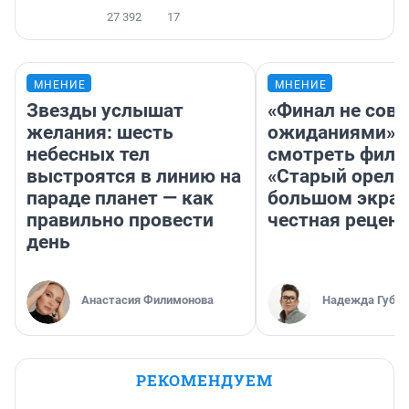
27 392
17
МНЕНИЕ
МНЕНИЕ
Звезды услышат
«Финал не совп
желания: шесть
ожиданиями»: 
небесных тел
смотреть фил
выстроятся в линию на
«Старый орел» 
параде планет — как
большом экран
правильно провести
честная рецен
день
Анастасия Филимонова
Надежда Губар
РЕКОМЕНДУЕМ