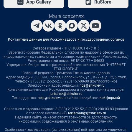
App Gallery
RuStore
Мы в соцсетях
Контактные данные для Роскомнадзора и государственных органов
Сетевое издание «НГС.НОВОСТИ» (18+)
Зарегистрировано Федеральной службой по надзору в сфере связи,
информационных технологий и массовых коммуникаций (Роскомнадзор)
Регистрационный номер ЭЛ № ФС 77— 84683
Учредитель: Общество с ограниченной ответственностью "ИНТЕРНЕТ
ТЕХНОЛОГИИ"
Главный редактор: Громкова Елена Александровна
Адрес редакции: 630099, Россия, Новосибирск, ул. Ленина, д. 12, 6 этаж,
телефон 8 (383) 212-52-52, 8 (923) 157-00-00 (круглосуточно)
Электронный адрес редакции:
ngs@shkulev.ru
Контактные данные для Роскомнадзора и государственных органов:
juristnsk@shkulev.ru
Техподдержка:
help@shkulev.ru
или воспользуйтесь
веб-формой
Связаться с отделом продаж: 8 (383) 212-52-52, 8 (800) 200-03-83 (звонок
с сотового бесплатный),
reklamangs@shkulev.ru
Редакция сайта не несет ответственности за достоверность
информации, содержащейся в рекламных объявлениях.
Особенности эксплуатации (использования) веб-портала регулируются: