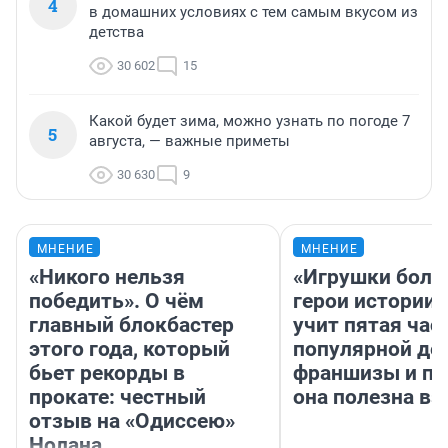
4
в домашних условиях с тем самым вкусом из
детства
30 602
15
Какой будет зима, можно узнать по погоде 7
5
августа, — важные приметы
30 630
9
МНЕНИЕ
МНЕНИЕ
«Никого нельзя
«Игрушки боль
победить». О чём
герои истории»
главный блокбастер
учит пятая час
этого года, который
популярной де
бьет рекорды в
франшизы и п
прокате: честный
она полезна в
отзыв на «Одиссею»
Нолана