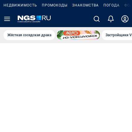
НЕДВИЖИМОСТЬ
ПРОМОКОДЫ
ЗНАКОМСТВА
ПОГОДА
ФО
Жёсткая соседская драка
Застройщики V