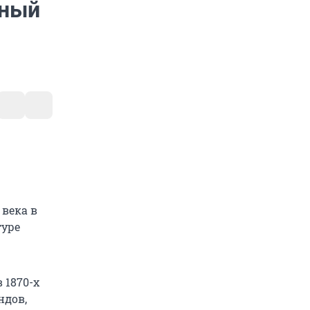
нный
 века в
туре
 1870-х
ндов,