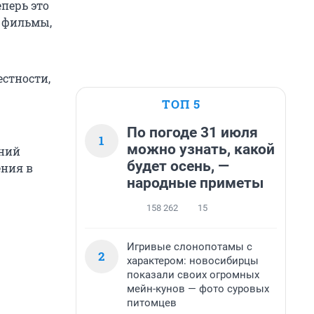
перь это
т фильмы,
естности,
ТОП 5
По погоде 31 июля
1
можно узнать, какой
жний
будет осень, —
ения в
народные приметы
158 262
15
Игривые слонопотамы с
2
характером: новосибирцы
показали своих огромных
мейн-кунов — фото суровых
питомцев