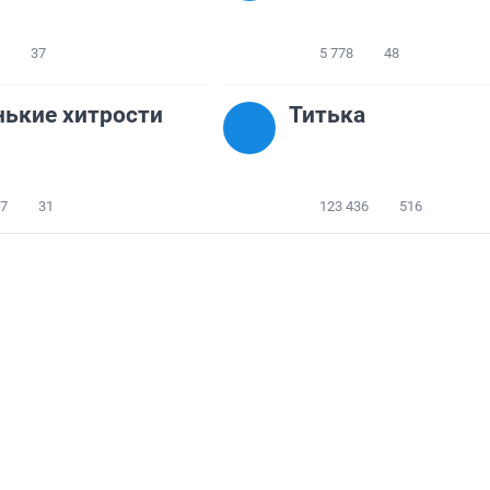
37
5 778
48
ькие хитрости
Титька
47
31
123 436
516