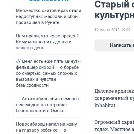
Старый 
Множество сайтов враз стали
культур
недоступны: массовый сбой
произошел в Рунете
12 марта 2012, 19:09
Нам врали, что кофе вреден?
Кому можно пить до пяти
Написать
чашек в день
«У меня есть еще пять минут»:
фельдшер скорой — о борьбе
со смертью, самых сложных
вызовах и чувстве
безысходности
Датское архите
современный ку
Автомобиль сбил семерых
пешеходов на островке
Inhabitat.
безопасности в Омске
Огромный сарай
Новосибирец напал на жену
годах. Местное
на глазах у ребенка — в