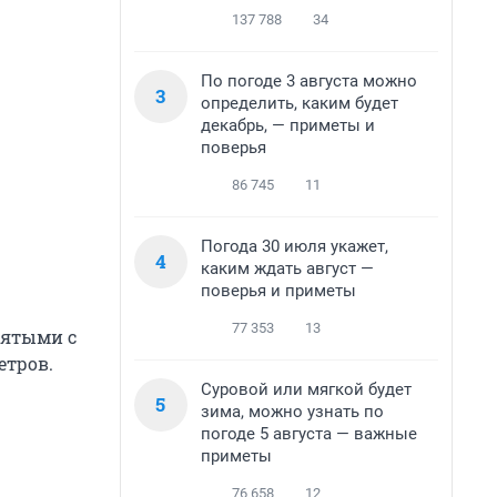
137 788
34
По погоде 3 августа можно
3
определить, каким будет
декабрь, — приметы и
поверья
86 745
11
Погода 30 июля укажет,
4
каким ждать август —
поверья и приметы
77 353
13
зятыми с
етров.
Суровой или мягкой будет
5
зима, можно узнать по
погоде 5 августа — важные
приметы
76 658
12