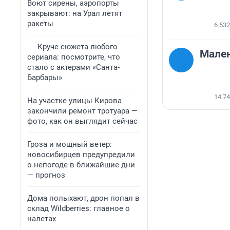
Воют сирены, аэропорты
закрывают: на Урал летят
ракеты
6 532
Круче сюжета любого
Мален
сериала: посмотрите, что
стало с актерами «Санта-
Барбары»
14 7
На участке улицы Кирова
закончили ремонт тротуара —
фото, как он выглядит сейчас
Гроза и мощный ветер:
новосибирцев предупредили
о непогоде в ближайшие дни
— прогноз
Дома полыхают, дрон попал в
склад Wildberries: главное о
налетах