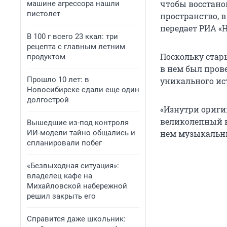
чтобы восстано
машине агрессора нашли
пистолет
пространство, 
передает РИА «Н
В 100 г всего 23 ккал: три
рецепта с главным летним
Поскольку стар
продуктом
в нем был прове
Прошло 10 лет: в
уникального ис
Новосибирске сдали еще один
долгострой
«Изнутри ориги
великолепный в
Вышедшие из-под контроля
ИИ-модели тайно общались и
нем музыкальных
спланировали побег
«Безвыходная ситуация»:
владелец кафе на
Михайловской набережной
решил закрыть его
Справится даже школьник: