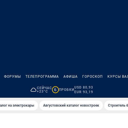
ФОРУМЫ
ТЕЛЕПРОГРАММА
АФИША
ГОРОСКОП
КУРСЫ ВА
USD 80,93
СЕЙЧАС
6
ПРОБКИ
+23°C
EUR 93,19
алог на электрокары
Августовский каталог новостроек
Строитель б