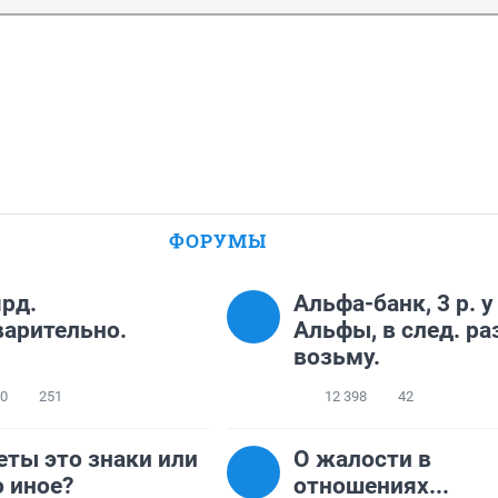
ФОРУМЫ
рд.
Альфа-банк, 3 р. у
арительно.
Альфы, в след. ра
возьму.
40
251
12 398
42
ты это знаки или
О жалости в
о иное?
отношениях...