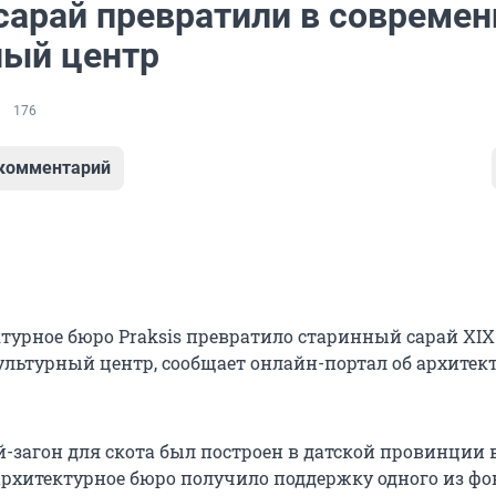
сарай превратили в совреме
ный центр
176
 комментарий
ктурное бюро Praksis превратило старинный сарай XIX
льтурный центр, сообщает онлайн-портал об архитек
-загон для скота был построен в датской провинции в
 архитектурное бюро получило поддержку одного из фо