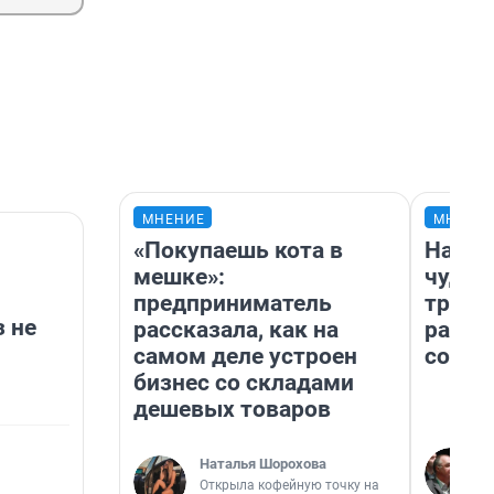
МНЕНИЕ
МНЕНИ
«Покупаешь кота в
Насле
мешке»:
чудом
предприниматель
транс
з не
рассказала, как на
разне
самом деле устроен
совет
бизнес со складами
дешевых товаров
Наталья Шорохова
Открыла кофейную точку на