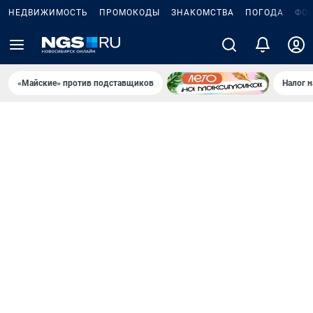
НЕДВИЖИМОСТЬ
ПРОМОКОДЫ
ЗНАКОМСТВА
ПОГОДА
ФО
«Майские» против подставщиков
Налог 