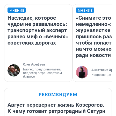
МНЕНИЕ
МНЕНИЕ
Наследие, которое
«Снимите это
чудом не развалилось:
немедленно»:
транспортный эксперт
журналистке Н
разнес миф о «вечных»
пришлось разд
советских дорогах
чтобы попасть 
на что можно 
ради новости
Олег Арефьев
Блогер, предприниматель,
Анастасия Хри
владелец в транспортном
Корреспондент
бизнесе
РЕКОМЕНДУЕМ
Август перевернет жизнь Козерогов.
К чему готовит ретроградный Сатурн