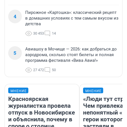
Пирожное «Картошка»: классический рецепт
4
в домашних условиях с тем самым вкусом из
детства
30 453
14
Авиашоу в Мочище — 2026: как добраться до
5
аэродрома, сколько стоят билеты и полная
программа фестиваля «Вива Авиа!»
27 472
50
МНЕНИЕ
МНЕНИЕ
Красноярская
«Люди тут стр
журналистка провела
Чем привлекае
отпуск в Новосибирске
непонятный «Н
и объяснила, почему в
герои которого
споре о столице
застряли в