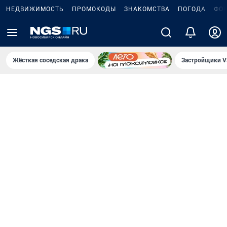
НЕДВИЖИМОСТЬ
ПРОМОКОДЫ
ЗНАКОМСТВА
ПОГОДА
ФО
Жёсткая соседская драка
Застройщики V