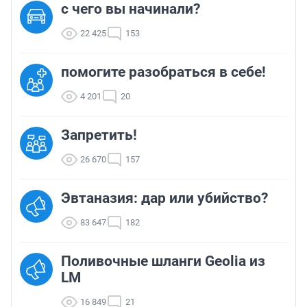
с чего вы начинали?
22 425
153
помогите разобраться в себе!
4 201
20
Запретить!
26 670
157
Эвтаназия: дар или убийство?
83 647
182
Поливочные шланги Geolia из
LM
16 849
21