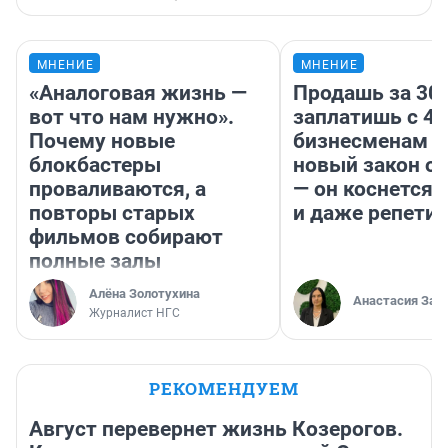
МНЕНИЕ
МНЕНИЕ
«Аналоговая жизнь —
Продашь за 300
вот что нам нужно».
заплатишь с 40
Почему новые
бизнесменам г
блокбастеры
новый закон о 
проваливаются, а
— он коснется 
повторы старых
и даже репети
фильмов собирают
полные залы
Алёна Золотухина
Анастасия Зав
Журналист НГС
РЕКОМЕНДУЕМ
Август перевернет жизнь Козерогов.