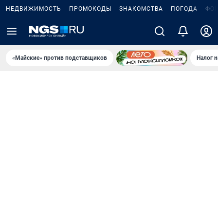
НЕДВИЖИМОСТЬ
ПРОМОКОДЫ
ЗНАКОМСТВА
ПОГОДА
ФО
«Майские» против подставщиков
Налог 