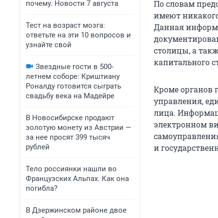
По словам пред
почему. Новости 7 августа
имеют никакого
Тест на возраст мозга:
Данная информ
ответьте на эти 10 вопросов и
документирован
узнайте свой
столицы, а так
капитального с
Звездные гости в 500-
летнем соборе: Криштиану
Роналду готовится сыграть
Кроме органов 
свадьбу века на Мадейре
управления, ед
лица. Информац
В Новосибирске продают
электронном ви
золотую монету из Австрии —
самоуправления
за нее просят 399 тысяч
рублей
и государствен
Тело россиянки нашли во
Французских Альпах. Как она
погибла?
В Дзержинском районе двое