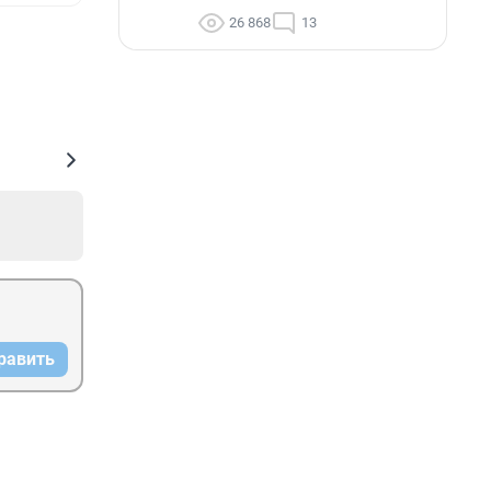
26 868
13
равить