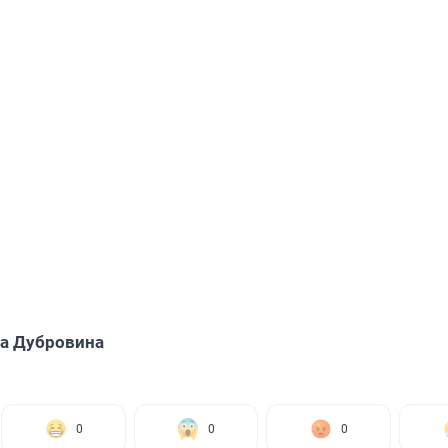
а Дубровина
0
0
0