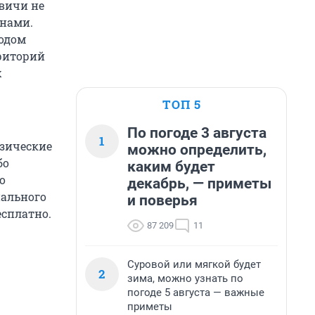
вичи не
кнами.
одом
риторий
х
ТОП 5
По погоде 3 августа
1
изические
можно определить,
бо
каким будет
о
декабрь, — приметы
пального
и поверья
есплатно.
87 209
11
Суровой или мягкой будет
2
зима, можно узнать по
погоде 5 августа — важные
приметы