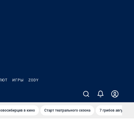
ЛЮТ
ИГРЫ
ZODY
овосибирцев в кино
Старт театрального сезона
7 грибов августа