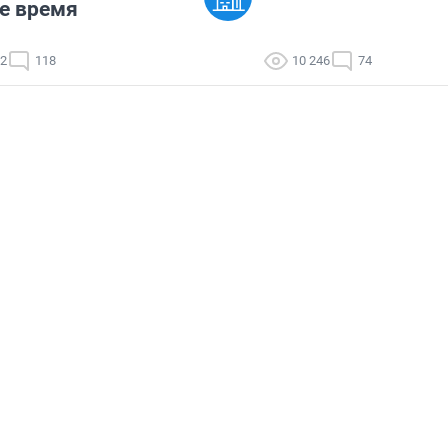
е время
52
118
10 246
74