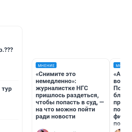
р.???
МНЕНИЕ
МНЕНИ
«Снимите это
«Анал
немедленно»:
вот ч
журналистке НГС
Почем
 тур
пришлось раздеться,
блокб
чтобы попасть в суд, —
прова
на что можно пойти
повто
ради новости
фильм
полны