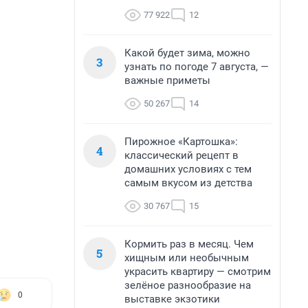
77 922
12
Какой будет зима, можно
3
узнать по погоде 7 августа, —
важные приметы
50 267
14
Пирожное «Картошка»:
4
классический рецепт в
домашних условиях с тем
самым вкусом из детства
30 767
15
Кормить раз в месяц. Чем
5
хищным или необычным
украсить квартиру — смотрим
зелёное разнообразие на
0
выставке экзотики