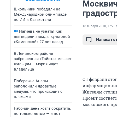
Москвич
Школьники победили на
градост
Международной олимпиаде
по ИИ в Казахстане
18 января 2010, 17:23
Нагиева не узнать! Как
выглядели звезды культовой
Написать
«Каменской» 27 лет назад
В Ленинском районе
заброшенная «Тойота» мешает
жильцам — мэрия ищет
владельца
С 1 февраля это
Побережье Анапы
информационная
заполонили ядовитые
медузы: что происходит с
Жителям столиц
пляжами
Проект соответ
московского пра
Рабочий день хотят сократить,
но только летом — и вот