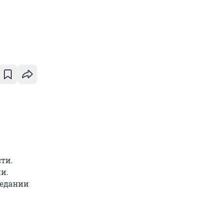
ти.
и.
седании