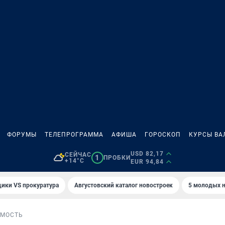
ФОРУМЫ
ТЕЛЕПРОГРАММА
АФИША
ГОРОСКОП
КУРСЫ ВА
USD 82,17
СЕЙЧАС
1
ПРОБКИ
+14°C
EUR 94,84
ики VS прокуратура
Августовский каталог новостроек
5 молодых н
МОСТЬ