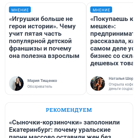
МНЕНИЕ
МНЕНИЕ
«Игрушки больше не
«Покупаешь ко
герои истории». Чему
мешке»:
учит пятая часть
предпринимат
популярной детской
рассказала, как
франшизы и почему
самом деле ус
она полезна взрослым
бизнес со скл
дешевых това
Наталья Шорох
Мария Тищенко
Открыла кофейн
Обозреватель
деньги соцразв
РЕКОМЕНДУЕМ
«Сыночки-корзиночки» заполонили
Екатеринбург: почему уральские
парни массово оставили жен без