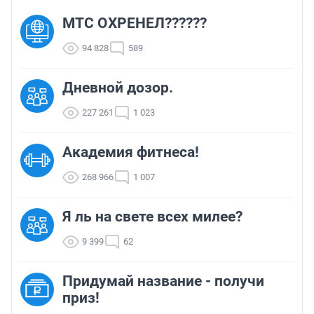
МТС ОХРЕНЕЛ??????
94 828
589
Дневной дозор.
227 261
1 023
Академия фитнеса!
268 966
1 007
Я ль на свете всех милее?
9 399
62
Придумай название - получи
приз!