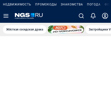
НЕДВИЖИМОСТЬ
ПРОМОКОДЫ
ЗНАКОМСТВА
ПОГОДА
ФО
Жёсткая соседская драка
Застройщики V