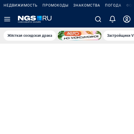
НЕДВИЖИМОСТЬ
ПРОМОКОДЫ
ЗНАКОМСТВА
ПОГОДА
ФО
Жёсткая соседская драка
Застройщики V