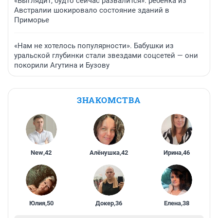
«Выглядит, будто сейчас развалится»: ребенка из
Австралии шокировало состояние зданий в
Приморье
«Нам не хотелось популярности». Бабушки из
уральской глубинки стали звездами соцсетей — они
покорили Агутина и Бузову
ЗНАКОМСТВА
New
,
42
Алёнушка
,
42
Ирина
,
46
Юлия
,
50
Докер
,
36
Елена
,
38