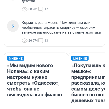
детства
30 901
17
Кормить раз в месяц. Чем хищным или
5
необычным украсить квартиру — смотрим
зелёное разнообразие на выставке экзотики
26 974
13
МНЕНИЕ
МНЕНИЕ
«Мы видим нового
«Покупаешь ко
Нолана»: с каким
мешке»:
настроем нужно
предпринимат
смотреть «Одиссею»,
рассказала, как
чтобы она не
самом деле ус
выглядела как фиаско
бизнес со скл
дешевых това