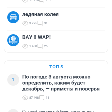
17 970
157
ледяная колея
3 275
31
ВАУ !! WAP!
1 488
26
ТОП 5
По погоде 3 августа можно
1
определить, каким будет
декабрь, — приметы и поверья
87 498
11
Суровой или мягкой будет зима, можно