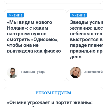
МНЕНИЕ
МНЕНИЕ
«Мы видим нового
Звезды услыш
Нолана»: с каким
желания: шест
настроем нужно
небесных тел
смотреть «Одиссею»,
выстроятся в 
чтобы она не
параде планет 
выглядела как фиаско
правильно про
день
Надежда Губарь
Анастасия Фил
РЕКОМЕНДУЕМ
«Он мне угрожает и портит жизнь»: