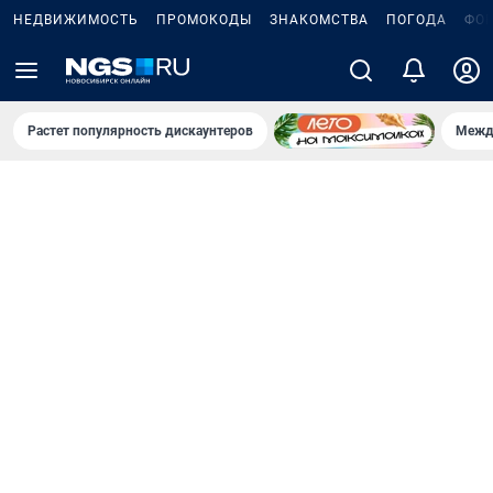
НЕДВИЖИМОСТЬ
ПРОМОКОДЫ
ЗНАКОМСТВА
ПОГОДА
ФО
Растет популярность дискаунтеров
Межд