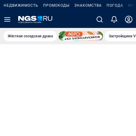
НЕДВИЖИМОСТЬ
ПРОМОКОДЫ
ЗНАКОМСТВА
ПОГОДА
ФО
Жёсткая соседская драка
Застройщики V