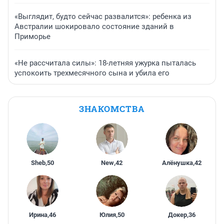
«Выглядит, будто сейчас развалится»: ребенка из
Австралии шокировало состояние зданий в
Приморье
«Не рассчитала силы»: 18-летняя ужурка пыталась
успокоить трехмесячного сына и убила его
ЗНАКОМСТВА
Sheb
,
50
New
,
42
Алёнушка
,
42
Ирина
,
46
Юлия
,
50
Докер
,
36