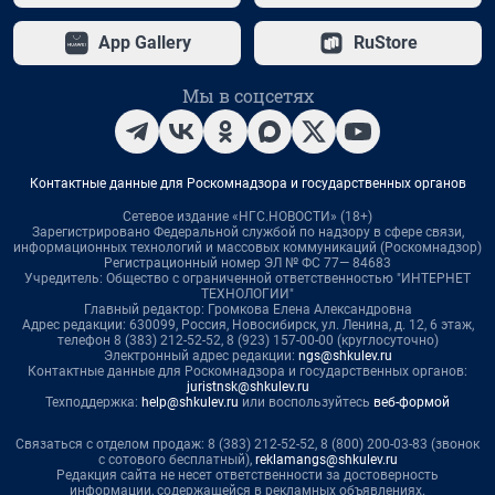
App Gallery
RuStore
Мы в соцсетях
Контактные данные для Роскомнадзора и государственных органов
Сетевое издание «НГС.НОВОСТИ» (18+)
Зарегистрировано Федеральной службой по надзору в сфере связи,
информационных технологий и массовых коммуникаций (Роскомнадзор)
Регистрационный номер ЭЛ № ФС 77— 84683
Учредитель: Общество с ограниченной ответственностью "ИНТЕРНЕТ
ТЕХНОЛОГИИ"
Главный редактор: Громкова Елена Александровна
Адрес редакции: 630099, Россия, Новосибирск, ул. Ленина, д. 12, 6 этаж,
телефон 8 (383) 212-52-52, 8 (923) 157-00-00 (круглосуточно)
Электронный адрес редакции:
ngs@shkulev.ru
Контактные данные для Роскомнадзора и государственных органов:
juristnsk@shkulev.ru
Техподдержка:
help@shkulev.ru
или воспользуйтесь
веб-формой
Связаться с отделом продаж: 8 (383) 212-52-52, 8 (800) 200-03-83 (звонок
с сотового бесплатный),
reklamangs@shkulev.ru
Редакция сайта не несет ответственности за достоверность
информации, содержащейся в рекламных объявлениях.