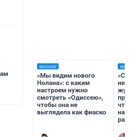
МНЕНИЕ
МНЕНИ
бам
«Мы видим нового
«Сним
Нолана»: с каким
немед
настроем нужно
журна
смотреть «Одиссею»,
пришл
чтобы она не
чтобы
выглядела как фиаско
на чт
ради 