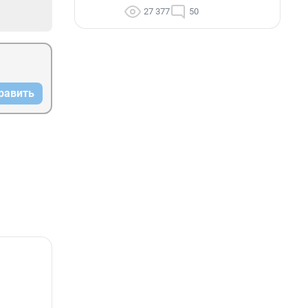
27 377
50
равить