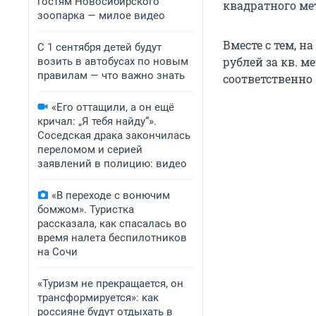
гостям Новосибирского
квадратного ме
зоопарка — милое видео
Вместе с тем, н
С 1 сентября детей будут
рублей за кв. м
возить в автобусах по новым
правилам — что важно знать
соответственно 
«Его оттащили, а он ещё
кричал: „Я тебя найду“».
Соседская драка закончилась
переломом и серией
заявлений в полицию: видео
«В переходе с вонючим
бомжом». Туристка
рассказала, как спасалась во
время налета беспилотников
на Сочи
«Туризм не прекращается, он
трансформируется»: как
россияне будут отдыхать в