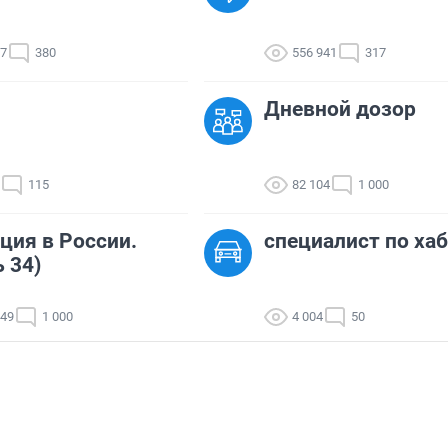
17
380
556 941
317
Дневной дозор
115
82 104
1 000
ция в России.
cпециалист по ха
ь 34)
049
1 000
4 004
50