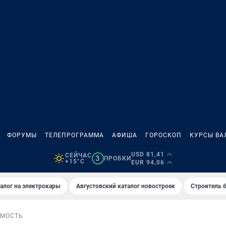
ФОРУМЫ
ТЕЛЕПРОГРАММА
АФИША
ГОРОСКОП
КУРСЫ ВА
USD 81,41
СЕЙЧАС
3
ПРОБКИ
+15°C
EUR 94,06
алог на электрокары
Августовский каталог новостроек
Строитель б
МОСТЬ