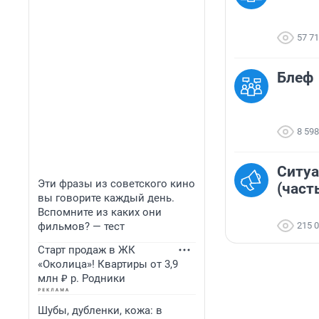
57 7
Блеф
8 598
Ситуа
Эти фразы из советского кино
(част
вы говорите каждый день.
Вспомните из каких они
фильмов? — тест
215 
Старт продаж в ЖК
«Околица»! Квартиры от 3,9
млн ₽ р. Родники
Шубы, дубленки, кожа: в