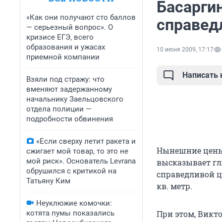
Басарги
«Как они получают сто баллов
справе
— серьезный вопрос». О
кризисе ЕГЭ, всего
образования и ужасах
10 июня 2009, 17:17
приемной компании
Написать
Взяли под стражу: что
вменяют задержанному
начальнику Заельцовского
отдела полиции —
подробности обвинения
«Если сверху летит ракета и
Нынешние цены 
сжигает мой товар, то это не
мой риск». Основатель Levrana
высказывает гл
обрушился с критикой на
справедливой ц
Татьяну Ким
кв. метр.
Неуклюжие комочки:
котята пумы показались
При этом, Викто