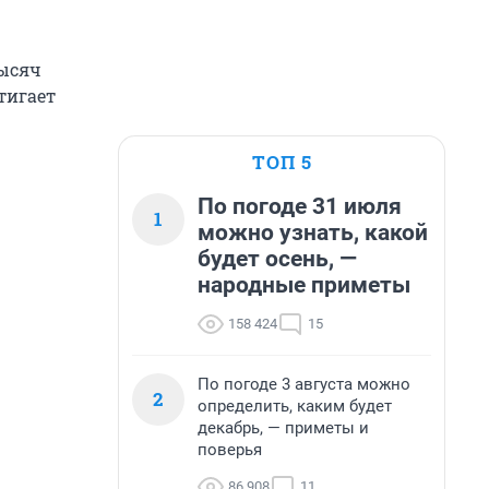
тысяч
стигает
ТОП 5
По погоде 31 июля
1
можно узнать, какой
будет осень, —
народные приметы
158 424
15
По погоде 3 августа можно
2
определить, каким будет
декабрь, — приметы и
поверья
86 908
11