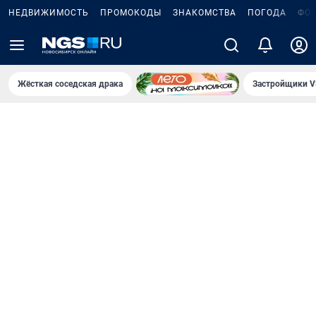
НЕДВИЖИМОСТЬ
ПРОМОКОДЫ
ЗНАКОМСТВА
ПОГОДА
ФО
Жёсткая соседская драка
Застройщики V