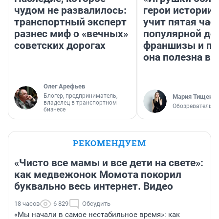
чудом не развалилось:
герои истории»
транспортный эксперт
учит пятая час
разнес миф о «вечных»
популярной де
советских дорогах
франшизы и п
она полезна в
Олег Арефьев
Блогер, предприниматель,
Мария Тищенк
владелец в транспортном
Обозреватель
бизнесе
РЕКОМЕНДУЕМ
«Чисто все мамы и все дети на свете»:
как медвежонок Момота покорил
буквально весь интернет. Видео
18 часов
6 829
Обсудить
«Мы начали в самое нестабильное время»: как