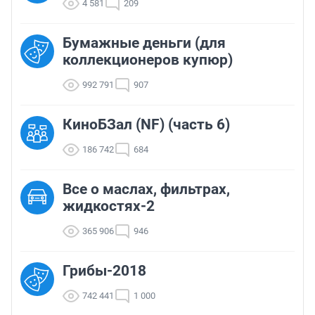
4 581
209
Бумажные деньги (для
коллекционеров купюр)
992 791
907
КиноБЗал (NF) (часть 6)
186 742
684
Все о маслах, фильтрах,
жидкостях-2
365 906
946
Грибы-2018
742 441
1 000