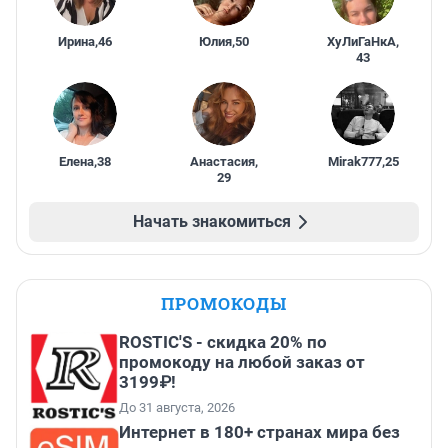
Ирина
,
46
Юлия
,
50
ХуЛиГаНкА
,
43
Елена
,
38
Анастасия
,
Mirak777
,
25
29
Начать знакомиться
ПРОМОКОДЫ
ROSTIC'S - скидка 20% по
промокоду на любой заказ от
3199₽!
До 31 августа, 2026
Интернет в 180+ странах мира без