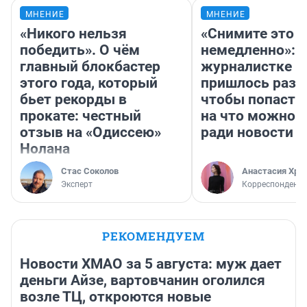
МНЕНИЕ
МНЕНИЕ
«Никого нельзя
«Снимите это
победить». О чём
немедленно»:
главный блокбастер
журналистке Н
этого года, который
пришлось разд
бьет рекорды в
чтобы попасть 
прокате: честный
на что можно 
отзыв на «Одиссею»
ради новости
Нолана
Стас Соколов
Анастасия Хри
Эксперт
Корреспондент
РЕКОМЕНДУЕМ
Новости ХМАО за 5 августа: муж дает
деньги Айзе, вартовчанин оголился
возле ТЦ, откроются новые