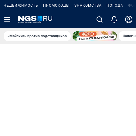
НЕДВИЖИМОСТЬ
ПРОМОКОДЫ
ЗНАКОМСТВА
ПОГОДА
ФО
«Майские» против подставщиков
Налог 