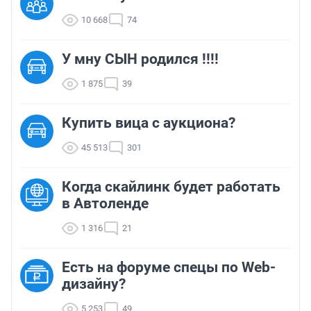
10 668
74
У мну СЫН родился !!!!
1 875
39
Купить вица с аукциона?
45 513
301
Когда скайлинк будет работать
в Автоленде
1 316
21
Есть на форуме спецы по Web-
дизайну?
5 253
49