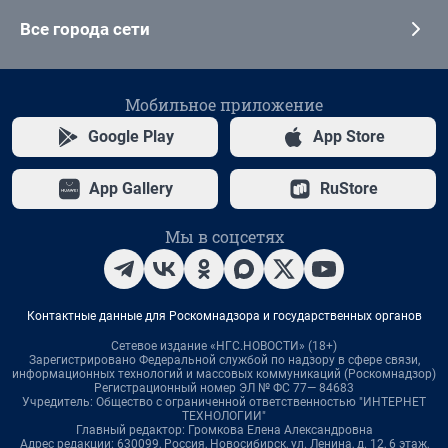
Все города сети
Мобильное приложение
Google Play
App Store
App Gallery
RuStore
Мы в соцсетях
Контактные данные для Роскомнадзора и государственных органов
Сетевое издание «НГС.НОВОСТИ» (18+)
Зарегистрировано Федеральной службой по надзору в сфере связи,
информационных технологий и массовых коммуникаций (Роскомнадзор)
Регистрационный номер ЭЛ № ФС 77— 84683
Учредитель: Общество с ограниченной ответственностью "ИНТЕРНЕТ
ТЕХНОЛОГИИ"
Главный редактор: Громкова Елена Александровна
Адрес редакции: 630099, Россия, Новосибирск, ул. Ленина, д. 12, 6 этаж,