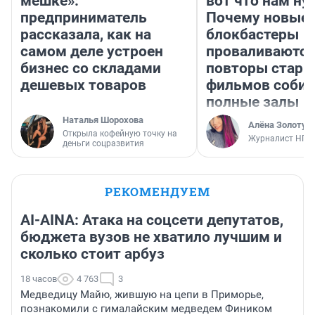
мешке»:
вот что нам ну
предприниматель
Почему новые
рассказала, как на
блокбастеры
самом деле устроен
проваливаются,
бизнес со складами
повторы стары
дешевых товаров
фильмов соби
полные залы
Наталья Шорохова
Алёна Золотух
Открыла кофейную точку на
Журналист НГС
деньги соцразвития
РЕКОМЕНДУЕМ
AI-AINA: Атака на соцсети депутатов,
бюджета вузов не хватило лучшим и
сколько стоит арбуз
18 часов
4 763
3
Медведицу Майю, жившую на цепи в Приморье,
познакомили с гималайским медведем Фиником