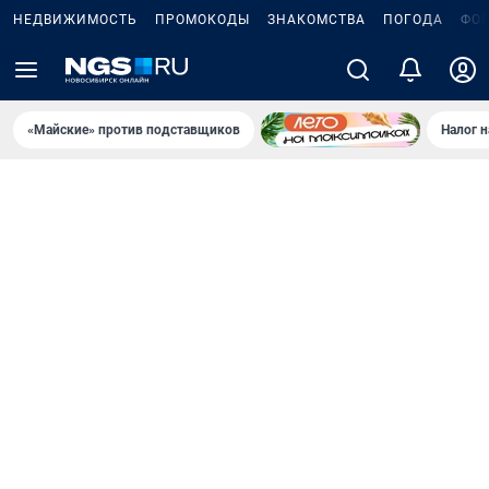
НЕДВИЖИМОСТЬ
ПРОМОКОДЫ
ЗНАКОМСТВА
ПОГОДА
ФО
«Майские» против подставщиков
Налог 