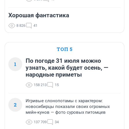
Хорошая фантастика
8 826
41
ТОП 5
По погоде 31 июля можно
1
узнать, какой будет осень, —
народные приметы
158 213
15
Игривые слонопотамы с характером:
2
новосибирцы показали своих огромных
мейн-кунов — фото суровых питомцев
137 709
34