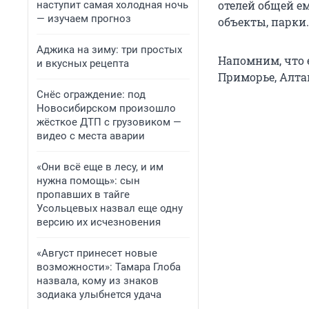
отелей общей е
наступит самая холодная ночь
— изучаем прогноз
объекты, парки.
Аджика на зиму: три простых
Напомним, что 
и вкусных рецепта
Приморье, Алта
Снёс ограждение: под
Новосибирском произошло
жёсткое ДТП с грузовиком —
видео с места аварии
«Они всё еще в лесу, и им
нужна помощь»: сын
пропавших в тайге
Усольцевых назвал еще одну
версию их исчезновения
«Август принесет новые
возможности»: Тамара Глоба
назвала, кому из знаков
зодиака улыбнется удача