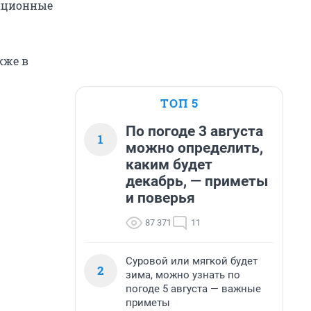
еационные
кже в
ТОП 5
По погоде 3 августа
1
можно определить,
каким будет
декабрь, — приметы
и поверья
87 371
11
Суровой или мягкой будет
2
зима, можно узнать по
погоде 5 августа — важные
приметы