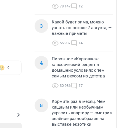
78 147
12
Какой будет зима, можно
3
узнать по погоде 7 августа, —
важные приметы
56 937
14
Пирожное «Картошка»:
4
классический рецепт в
0
домашних условиях с тем
самым вкусом из детства
30 986
17
Кормить раз в месяц. Чем
5
хищным или необычным
украсить квартиру — смотрим
зелёное разнообразие на
выставке экзотики