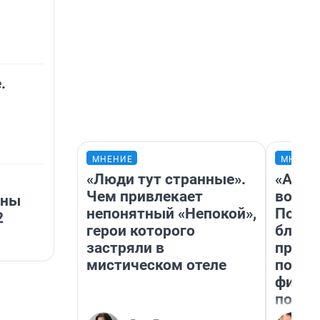
.
МНЕНИЕ
МНЕНИ
«Люди тут странные».
«Анал
Чем привлекает
вот ч
ины
непонятный «Непокой»,
Почем
2
герои которого
блокб
застряли в
прова
мистическом отеле
повто
фильм
полны