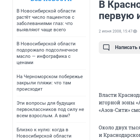
В Красн
В Новосибирской области
первую 
растёт число пациентов с
заболеваниями глаз: что
выявляют чаще всего
2 июня 2008, 15:47
В Новосибирской области
Написать
подорожало подсолнечное
масло — инфографика с
ценами
На Черноморском побережье
закрыли пляжи: что там
происходит
Власти Краснод
игорной зоны «А
Эти вопросы для будущих
первоклассников под силу не
«Азов-Сити» см
всем взрослым. А вам?
Около двух тыс
Близко к нулю: когда в
и Краснодарском
Новосибирской области