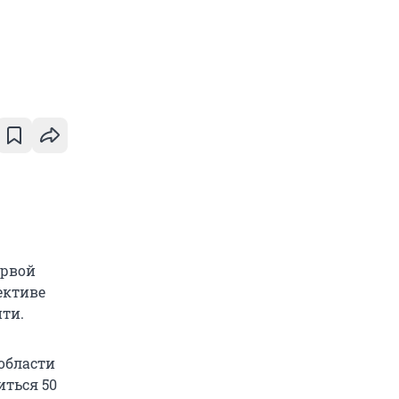
ервой
ективе
ити.
области
иться 50