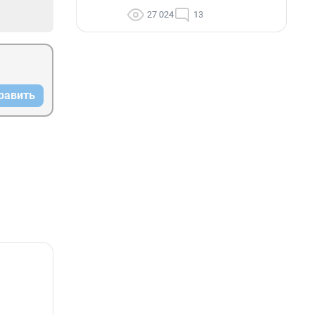
27 024
13
равить