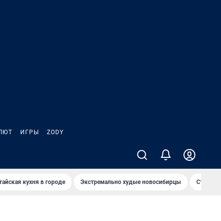
ЛЮТ
ИГРЫ
ZODY
тайская кухня в городе
Экстремально худые новосибирцы
Старт те