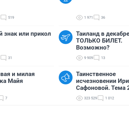
519
1 971
36
 знак или прикол
Таиланд в декабре
ТОЛЬКО БИЛЕТ.
Возможно?
31
9 909
13
вая и милая
Таинственное
ка Майя
исчезновении Ир
Сафоновой. Тема 
7
323 529
1 012