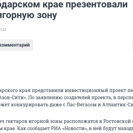
одарском крае презентовали
игорную зону
122
 комментарий
арского края представили инвестиционный проект п
зов-Сити». По заявлению создателей проекта, в персп
ожет конкурировать даже с Лас-Вегасом и Атлантик-С
яч гектаров игорной зоны расположатся в Ростовской 
 крае. Как сообщает РИА «Новости», в ней будут наход