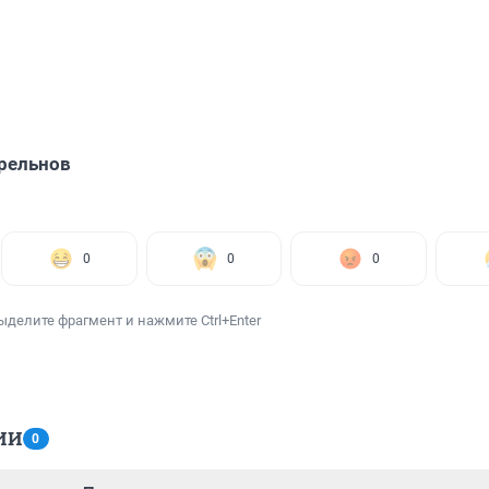
рельнов
0
0
0
ыделите фрагмент и нажмите Ctrl+Enter
ИИ
0