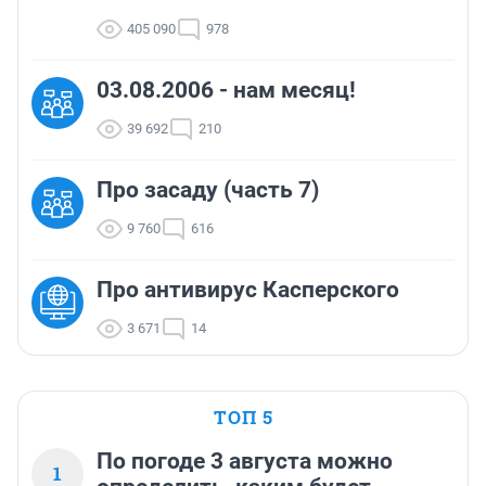
405 090
978
03.08.2006 - нам месяц!
39 692
210
Про засаду (часть 7)
9 760
616
Про антивирус Касперского
3 671
14
ТОП 5
По погоде 3 августа можно
1