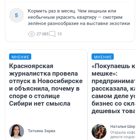
Кормить раз в месяц. Чем хищным или
5
необычным украсить квартиру — смотрим
зелёное разнообразие на выставке экзотики
27 085
13
МНЕНИЕ
МНЕНИЕ
Красноярская
«Покупаешь ко
журналистка провела
мешке»:
отпуск в Новосибирске
предпринимат
и объяснила, почему в
рассказала, как
споре о столице
самом деле ус
Сибири нет смысла
бизнес со скл
дешевых това
Наталья Шорох
Татьяна Зарва
Открыла кофейн
деньги соцразв