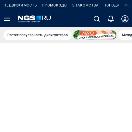
НЕДВИЖИМОСТЬ
ПРОМОКОДЫ
ЗНАКОМСТВА
ПОГОДА
ФО
Растет популярность дискаунтеров
Межд