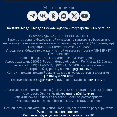
Мы в соцсетях
Контактные данные для Роскомнадзора и государственных органов
Сетевое издание «НГС.НОВОСТИ» (18+)
Зарегистрировано Федеральной службой по надзору в сфере связи,
информационных технологий и массовых коммуникаций (Роскомнадзор)
Регистрационный номер ЭЛ № ФС 77— 84683
Учредитель: Общество с ограниченной ответственностью "ИНТЕРНЕТ
ТЕХНОЛОГИИ"
Главный редактор: Громкова Елена Александровна
Адрес редакции: 630099, Россия, Новосибирск, ул. Ленина, д. 12, 6 этаж,
телефон 8 (383) 212-52-52, 8 (923) 157-00-00 (круглосуточно)
Электронный адрес редакции:
ngs@shkulev.ru
Контактные данные для Роскомнадзора и государственных органов:
juristnsk@shkulev.ru
Техподдержка:
help@shkulev.ru
или воспользуйтесь
веб-формой
Связаться с отделом продаж: 8 (383) 212-52-52, 8 (800) 200-03-83 (звонок
с сотового бесплатный),
reklamangs@shkulev.ru
Редакция сайта не несет ответственности за достоверность
информации, содержащейся в рекламных объявлениях.
Особенности эксплуатации (использования) веб-портала регулируются:
Руководством пользователя
Описанием функциональных характеристик ПО