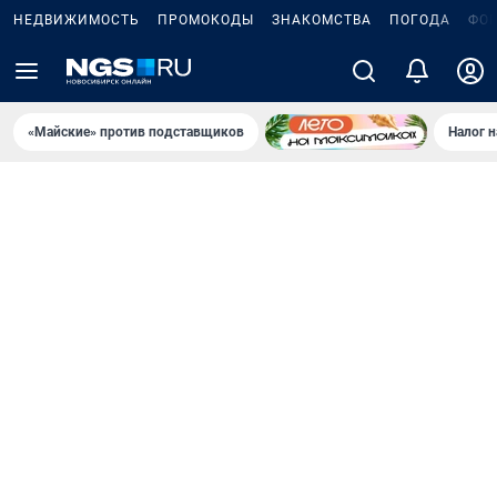
НЕДВИЖИМОСТЬ
ПРОМОКОДЫ
ЗНАКОМСТВА
ПОГОДА
ФО
«Майские» против подставщиков
Налог 