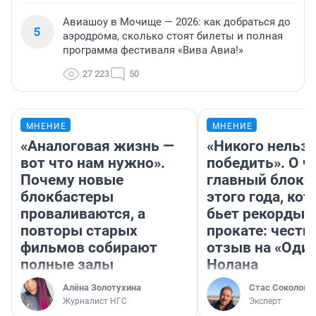
Авиашоу в Мочище — 2026: как добраться до
5
аэродрома, сколько стоят билеты и полная
программа фестиваля «Вива Авиа!»
27 223
50
МНЕНИЕ
МНЕНИЕ
«Аналоговая жизнь —
«Никого нельз
вот что нам нужно».
победить». О ч
Почему новые
главный блокб
блокбастеры
этого года, ко
проваливаются, а
бьет рекорды 
повторы старых
прокате: честн
фильмов собирают
отзыв на «Оди
полные залы
Нолана
Алёна Золотухина
Стас Соколов
Журналист НГС
Эксперт