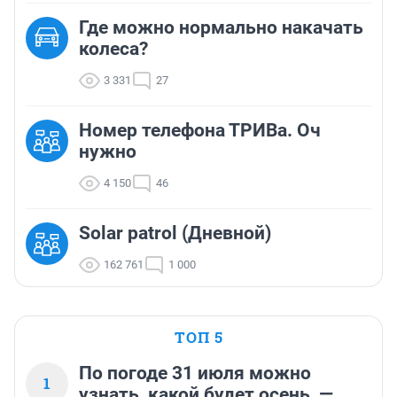
Где можно нормально накачать
колеса?
3 331
27
Номер телефона ТРИВа. Оч
нужно
4 150
46
Solar patrol (Дневной)
162 761
1 000
ТОП 5
По погоде 31 июля можно
1
узнать, какой будет осень, —