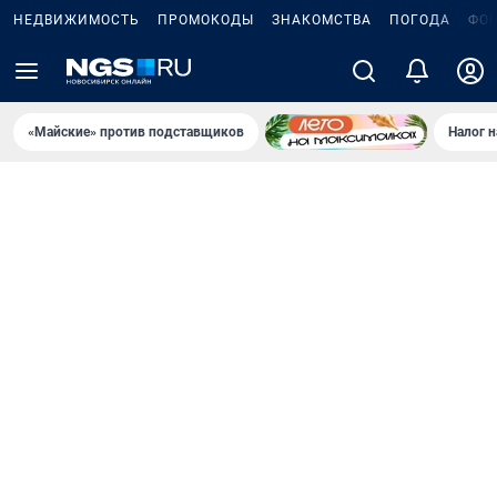
НЕДВИЖИМОСТЬ
ПРОМОКОДЫ
ЗНАКОМСТВА
ПОГОДА
ФО
«Майские» против подставщиков
Налог 