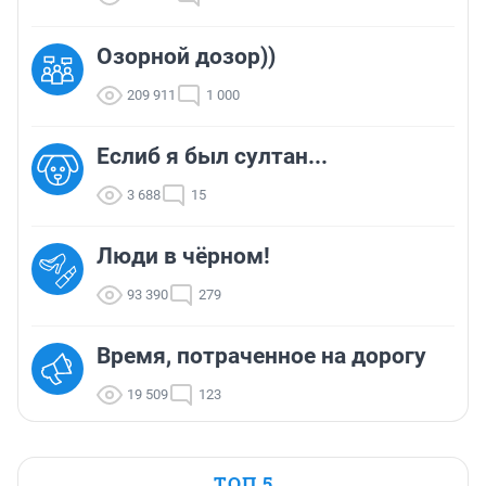
Озорной дозор))
209 911
1 000
Еслиб я был султан...
3 688
15
Люди в чёрном!
93 390
279
Время, потраченное на дорогу
19 509
123
ТОП 5