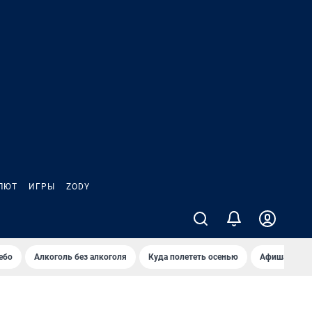
ЛЮТ
ИГРЫ
ZODY
ебо
Алкоголь без алкоголя
Куда полететь осенью
Афиша на ав