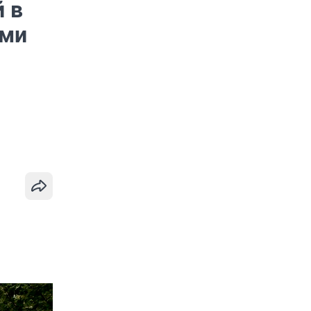
 в
ами