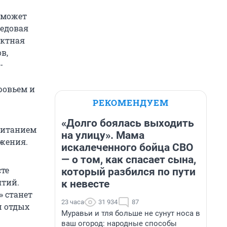
оможет
редовая
актная
в,
-
ровьем и
РЕКОМЕНДУЕМ
«Долго боялась выходить
питанием
на улицу». Мама
ожения.
искалеченного бойца СВО
— о том, как спасает сына,
сте
который разбился по пути
ятий.
к невесте
» станет
23 часа
31 934
87
ш отдых
Муравьи и тля больше не сунут носа в
ваш огород: народные способы