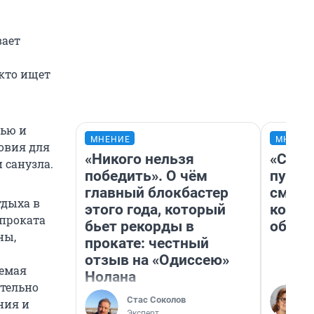
вает
 кто ищет
лью и
МНЕНИЕ
МНЕНИ
овия для
«Никого нельзя
«Спут
 санузла.
победить». О чём
пургу»
главный блокбастер
смерт
тдыха в
этого года, который
котор
 проката
бьет рекорды в
обнар
ны,
прокате: честный
отзыв на «Одиссею»
яемая
Нолана
тельно
Стас Соколов
ния и
Эксперт