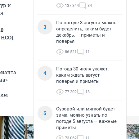
дур и
137 344
34
я.
По погоде 3 августа можно
3
определить, каким будет
10
декабрь, — приметы и
 НСО),
поверья
86 521
11
Погода 30 июля укажет,
рианта
4
каким ждать август —
на»
поверья и приметы
77 202
13
оим
Суровой или мягкой будет
5
зима, можно узнать по
погоде 5 августа — важные
приметы
73 062
11