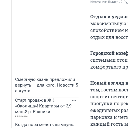
Источник: 
Дмитрий Ру
Отдых и уедине
максимальную п
спокойствием и
отдых для восс
Городской комф
системами отоп
комфортного пр
Смертную казнь предложили
Новый взгляд н
вернуть — для кого. Новости 5
том, гостям до
августа
спорт инвентаря
Старт продаж в ЖК
прогулки по ре
«Околица»! Квартиры от 3,9
ежедневных раз
млн ₽ р. Родники
парковка и чет
каждый гость м
Когда пора менять шампунь: