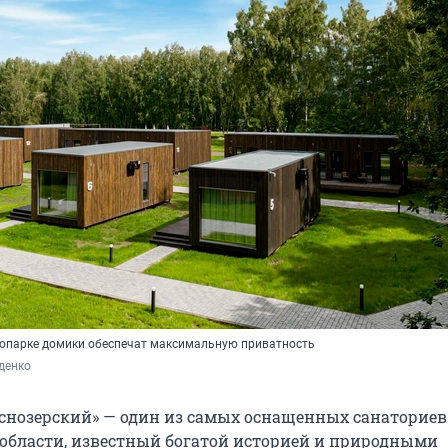
копарке домики обеспечат максимальную приватность
денко
снозерский» — один из самых оснащенных санаториев
области, известный богатой историей и природными