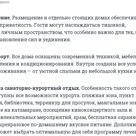
денко
ние.
Размещение в отдельно стоящих домах обеспечи
риватность. Гости могут наслаждаться тишиной,
 личным пространством, что особенно важно для тех,
тановления сил и уединения.
орт.
Все дома оснащены современной техникой, мебе
ления и кондиционирования. Внутри созданы все усл
оживания — от уютной спальни до небольшой кухни и
а санаторно-курортный отдых.
Особенность такого о
ступны все возможности курорта: пляжная зона, пункт
, библиотека, терренкур для прогулок, мангальные зо
ке на катамаране, посещение киноконцертного зала и
влекательных мероприятий, храм, бесплатная охран
ырехразовое по-домашнему вкусное питание. Дополни
ожет выбрать оптимальную для себя программу лече