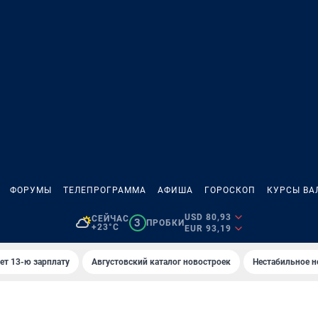
ФОРУМЫ
ТЕЛЕПРОГРАММА
АФИША
ГОРОСКОП
КУРСЫ ВА
USD 80,93
СЕЙЧАС
3
ПРОБКИ
+23°C
EUR 93,19
ет 13-ю зарплату
Августовский каталог новостроек
Нестабильное н