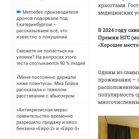
красотами. Гост
Mercedes производителя
медицинских ус
дронов подорвали под
Екатеринбургом —
В 2024 году сан
рассказываем всё, что
известно о покушении
Премии НГС (но
«Хорошее место
Сможете не попасться на
уловки? На вопросах этого
теста спотыкаются 90 % людей
Одним из самых
«Меня постоянно держали
проживания — о
ниже плинтуса»: Миа Бойка
расположенном 
рассказала о тяжелом
популярность с
расставании с абьюзером
многочисленны
«Антикризисная мера»:
правительство временно
разрешило продажу и ввоз
бензина «Евро-2» и «Евро-3»