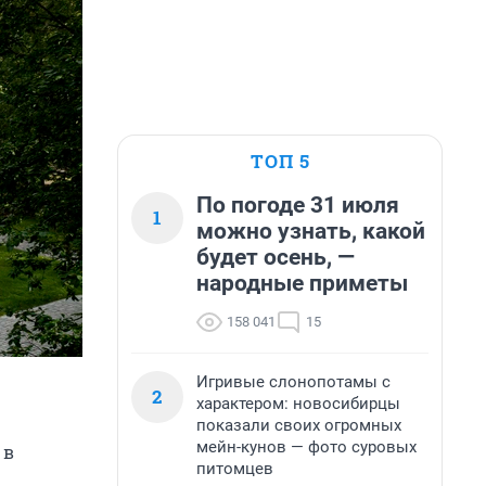
ТОП 5
По погоде 31 июля
1
можно узнать, какой
будет осень, —
народные приметы
158 041
15
Игривые слонопотамы с
2
характером: новосибирцы
показали своих огромных
мейн-кунов — фото суровых
 в
питомцев