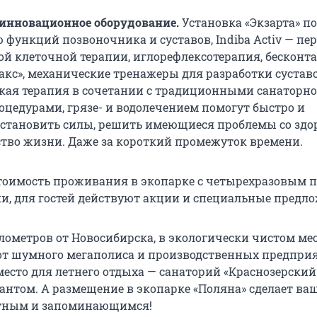
 инновационное оборудование.
Установка «Экзарта» п
 функций позвоночника и суставов, Indiba Activ — пе
ой клеточной терапии, иглорефлексотерапия, бесконт
акс», механические тренажеры для разработки суставо
ая терапия в сочетании с традиционными санаторно
цедурами, грязе- и водолечением помогут быстро и
становить силы, решить имеющиеся проблемы со здо
тво жизни. Даже за короткий промежуток времени.
оимость проживания в экопарке с четырехразовым 
тки, для гостей действуют акции и специальные предл
лометров от Новосибирска, в экологически чистом ме
 от шумного мегаполиса и производственных предпри
место для летнего отдыха — санаторий «Краснозерский
нтом. А размещение в экопарке «Поляна» сделает ва
ятным и запоминающимся!