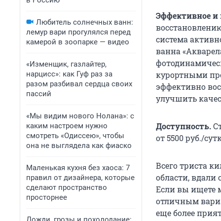
в Россию
Эффективное и
Любитель солнечных ванн:
восстановлению
лемур вари прогулялся перед
система активн
камерой в зоопарке — видео
ванна «Акварел
фотодинамическ
«Изменщик, газлайтер,
нарцисс»: как Гуф раз за
курортными про
разом разбивал сердца своих
эффективно вос
пассий
улучшить качес
«Мы видим нового Нолана»: с
Доступность.
Ст
каким настроем нужно
смотреть «Одиссею», чтобы
от 5500 руб./су
она не выглядела как фиаско
Всего триста ки
Маленькая кухня без хаоса: 7
области, вдали
правил от дизайнера, которые
сделают пространство
Если вы ищете 
просторнее
отличным вариа
еще более при
Дожди, грозы и похолодание: