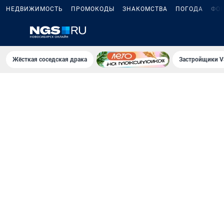
НЕДВИЖИМОСТЬ
ПРОМОКОДЫ
ЗНАКОМСТВА
ПОГОДА
ФО
Жёсткая соседская драка
Застройщики V