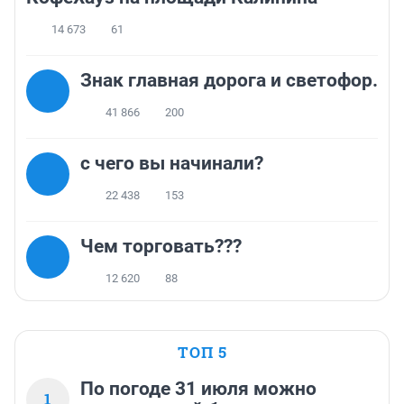
14 673
61
Знак главная дорога и светофор.
41 866
200
с чего вы начинали?
22 438
153
Чем торговать???
12 620
88
ТОП 5
По погоде 31 июля можно
1