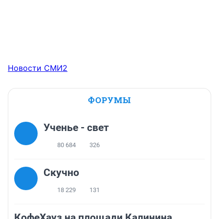
Новости СМИ2
ФОРУМЫ
Ученье - свет
80 684
326
Скучно
18 229
131
КофеХауз на площади Калинина