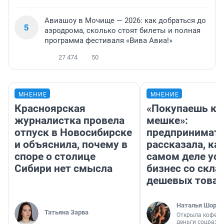
Авиашоу в Мочище — 2026: как добраться до
5
аэродрома, сколько стоят билеты и полная
программа фестиваля «Вива Авиа!»
27 474
50
МНЕНИЕ
МНЕНИЕ
Красноярская
«Покупаешь ко
журналистка провела
мешке»:
отпуск в Новосибирске
предпринимат
и объяснила, почему в
рассказала, как
споре о столице
самом деле ус
Сибири нет смысла
бизнес со скл
дешевых това
Наталья Шорох
Татьяна Зарва
Открыла кофейн
деньги соцразв