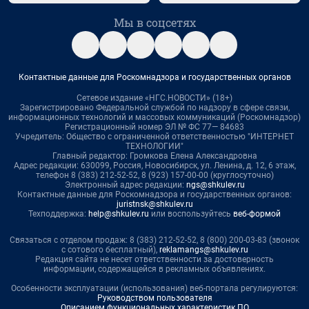
Мы в соцсетях
Контактные данные для Роскомнадзора и государственных органов
Сетевое издание «НГС.НОВОСТИ» (18+)
Зарегистрировано Федеральной службой по надзору в сфере связи,
информационных технологий и массовых коммуникаций (Роскомнадзор)
Регистрационный номер ЭЛ № ФС 77— 84683
Учредитель: Общество с ограниченной ответственностью "ИНТЕРНЕТ
ТЕХНОЛОГИИ"
Главный редактор: Громкова Елена Александровна
Адрес редакции: 630099, Россия, Новосибирск, ул. Ленина, д. 12, 6 этаж,
телефон 8 (383) 212-52-52, 8 (923) 157-00-00 (круглосуточно)
Электронный адрес редакции:
ngs@shkulev.ru
Контактные данные для Роскомнадзора и государственных органов:
juristnsk@shkulev.ru
Техподдержка:
help@shkulev.ru
или воспользуйтесь
веб-формой
Связаться с отделом продаж: 8 (383) 212-52-52, 8 (800) 200-03-83 (звонок
с сотового бесплатный),
reklamangs@shkulev.ru
Редакция сайта не несет ответственности за достоверность
информации, содержащейся в рекламных объявлениях.
Особенности эксплуатации (использования) веб-портала регулируются:
Руководством пользователя
Описанием функциональных характеристик ПО