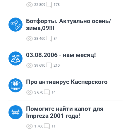
22 809
178
Ботфорты. Актуально осень/
зима,09!!!
28 460
84
03.08.2006 - нам месяц!
39 690
210
Про антивирус Касперского
3 670
14
Помогите найти капот для
Impreza 2001 года!
1 766
11