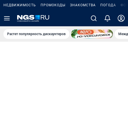
НЕДВИЖИМОСТЬ
ПРОМОКОДЫ
ЗНАКОМСТВА
ПОГОДА
ФО
Растет популярность дискаунтеров
Межд