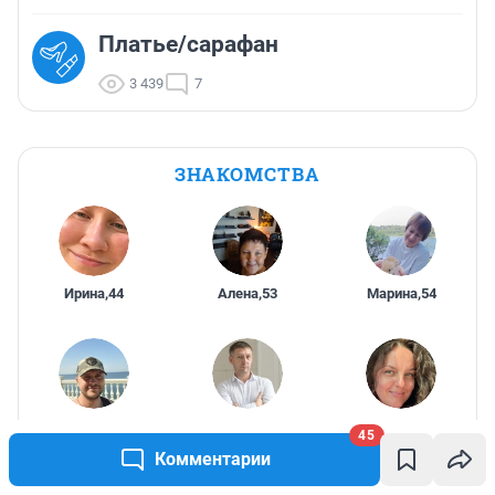
Платье/сарафан
3 439
7
ЗНАКОМСТВА
Ирина
,
44
Алена
,
53
Марина
,
54
Александр
,
New
,
42
Алёнушка
,
42
45
42
Комментарии
Начать знакомиться