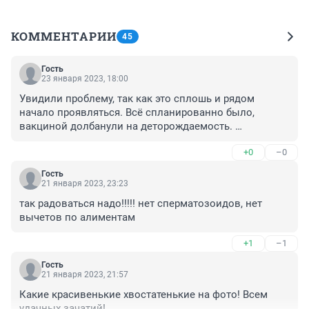
КОММЕНТАРИИ
45
Гость
23 января 2023, 18:00
Увидили проблему, так как это сплошь и рядом 
начало проявляться. Всё спланированно было, 
вакциной долбанули на деторождаемость. 
Перенаселение планеты, не фиг плодиться. Азиаты 
+0
–0
приезжие не спешили колоться. У них всё нормально.
Гость
21 января 2023, 23:23
так радоваться надо!!!!! нет сперматозоидов, нет 
вычетов по алиментам
+1
–1
Гость
21 января 2023, 21:57
Какие красивенькие хвостатенькие на фото! Всем 
удачных зачатий!